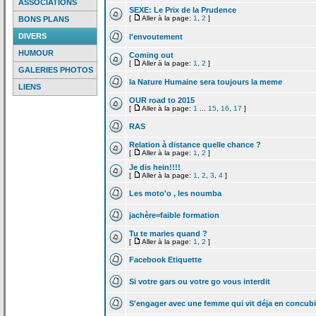
ASSOCIATIONS
SEXE: Le Prix de
la
Prudence
[
Aller à la page:
1
,
2
]
BONS PLANS
DIVERS
l'envoutement
HUMOUR
Coming out
[
Aller à la page:
1
,
2
]
GALERIES PHOTOS
la
Nature Humaine sera toujours la
meme
LIENS
OUR road to 2015
[
Aller à la page:
1
...
15
,
16
,
17
]
RAS
Relation à distance quelle chance ?
[
Aller à la page:
1
,
2
]
Je dis hein!!!!
[
Aller à la page:
1
,
2
,
3
,
4
]
Les moto'o , les noumba
jachère=faible formation
Tu te maries quand ?
[
Aller à la page:
1
,
2
]
Facebook Etiquette
Si votre gars ou votre go vous interdit
S'engager avec une femme qui vit déja en concub