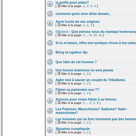
la
greffe pour plaire?
[
Aller à la page:
1
,
2
,
3
,
4
]
comment gerer mon désir devant..
Avoir honte de
ses origines
[
Aller à la page:
1
,
2
,
3
]
Déplacé :
Que pensez-vous du mariage homosexu
[
Aller à la page:
1
...
9
,
10
,
11
]
Si tu m'aimes, offre moi quelque chose à ma valeu
Bring ta nga/ton djo
Que faire de
cet homme ?
Une bonne maitresse ne sera jamais
[
Aller à la page:
1
,
2
]
Aider moi à sauver un couple du Tribalisme.
[
Aller à la page:
1
,
2
]
Filmer sa partenaire nue ??
[
Aller à la page:
1
,
2
]
Astuces pour rester fidele à sa femme.
[
Aller à la page:
1
...
4
,
5
,
6
]
Les Femmes: Masochisme? Sadisme? Sado-
masochisme?
Les hommes qui se font entretenir pas des femm
[
Aller à la page:
1
,
2
]
Situation compliquée
[
Aller à la page:
1
,
2
]