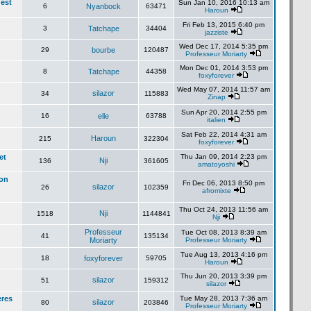
'est
Sun Jan 10, 2016 10:13 am
6
Nyanbock
63471
Haroun
Fri Feb 13, 2015 6:40 pm
3
Tatchape
34404
jazziste
Wed Dec 17, 2014 5:35 pm
29
bourbe
120487
Professeur Moriarty
Mon Dec 01, 2014 3:53 pm
8
Tatchape
44358
foxyforever
Wed May 07, 2014 11:57 am
silazor
34
115883
Zinap
Sun Apr 20, 2014 2:55 pm
16
elle
63788
italien
Sat Feb 22, 2014 4:31 am
Haroun
215
322304
foxyforever
et
Thu Jan 09, 2014 2:23 pm
Nji
136
361605
amatoyoshi
lon
Fri Dec 06, 2013 8:50 pm
silazor
26
102359
afromixte
Thu Oct 24, 2013 11:56 am
Nji
1518
1144841
Nji
Professeur
Tue Oct 08, 2013 8:39 am
41
135134
Moriarty
Professeur Moriarty
Tue Aug 13, 2013 4:16 pm
18
foxyforever
59705
Haroun
Thu Jun 20, 2013 3:39 pm
silazor
51
159312
silazor
eres
Tue May 28, 2013 7:36 am
silazor
80
203846
Professeur Moriarty