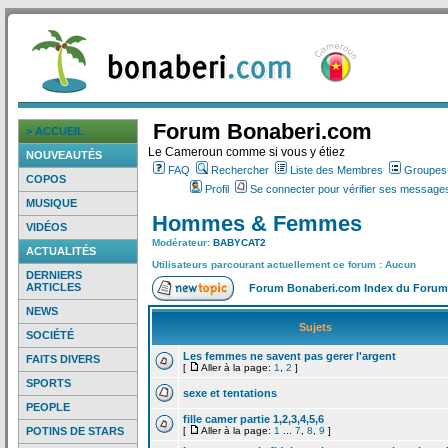
Forum Bonaberi.com
> ACCUEIL
Le Cameroun comme si vous y étiez
NOUVEAUTÉS
FAQ
Rechercher
Liste des Membres
Groupes d
COPOS
Profil
Se connecter pour vérifier ses messages
MUSIQUE
Hommes & Femmes
VIDÉOS
Modérateur:
BABYCAT2
ACTUALITÉS
Utilisateurs parcourant actuellement ce forum : Aucun
DERNIERS
ARTICLES
Forum Bonaberi.com Index du Forum
NEWS
Sujets
SOCIÉTÉ
Les femmes ne savent pas gerer l'argent
FAITS DIVERS
[
Aller à la page:
1
,
2
]
SPORTS
sexe et tentations
PEOPLE
fille camer partie 1,2,3,4,5,6
POTINS DE STARS
[
Aller à la page:
1
...
7
,
8
,
9
]