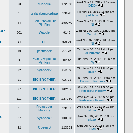
Wed Nov 21, 2012 1:39 am
pulcherie
63
172028
DiDDy
Fri Nov 16, 2012 11:50 am
5
tsala abeng daha'a
33098
pulcherie
Elan D'Anjou De
Sun Nov 11, 2012 8:33 am
44
180070
PimPim
Nji
el?
Wed Nov 07, 2012 12:03 pm
Waddle
201
6145
Waddle
Wed Nov 07, 2012 10:51 am
r
14
FF
53806
Nji
Tue Nov 06, 2012 4:48 pm
10
petitbandit
37775
Mbindaman
Elan D'Anjou De
Tue Nov 06, 2012 11:16 am
3
28210
PimPim
Nji
Thu Nov 01, 2012 8:46 pm
Nyanbock
22
84259
italien
Thu Nov 01, 2012 11:04 am
BIG BROTHER
21
93733
Diamond Princess
Wed Oct 24, 2012 5:56 pm
BIG BROTHER
27
102456
Professeur Moriarty
Wed Oct 24, 2012 5:53 pm
BIG BROTHER
112
227960
Professeur Moriarty
Professeur
Wed Oct 17, 2012 9:22 pm
5
33257
Moriarty
silazor
es
Tue Oct 16, 2012 8:50 pm
Nyanbock
27
100603
silazor
Sun Oct 07, 2012 6:36 pm
Queen B
32
123253
DMX