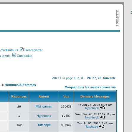
V
'utilisateurs
S'enregistrer
 privés
Connexion
Aller à la page
1
,
2
,
3
...
26
,
27
,
28
Suivante
->
Hommes & Femmes
Marquez tous les sujets comme lus
Réponses
Auteur
Vus
Derniers Messages
Fri Jun 27, 2025 6:26 am
Mbindaman
26
129638
Nyanbock
Wed Dec 20, 2017 12:11 pm
1
Nyanbock
80457
Nyanbock
Tue Jul 05, 2016 2:43 am
Tatchape
162
367949
Tatchape