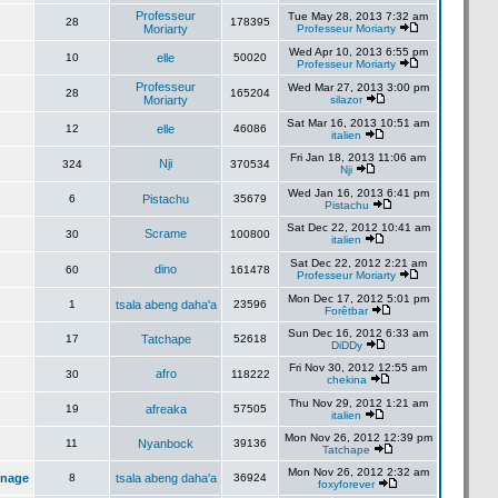
Professeur
Tue May 28, 2013 7:32 am
28
178395
Moriarty
Professeur Moriarty
Wed Apr 10, 2013 6:55 pm
10
elle
50020
Professeur Moriarty
Professeur
Wed Mar 27, 2013 3:00 pm
28
165204
Moriarty
silazor
Sat Mar 16, 2013 10:51 am
12
elle
46086
italien
Fri Jan 18, 2013 11:06 am
Nji
324
370534
Nji
Wed Jan 16, 2013 6:41 pm
6
Pistachu
35679
Pistachu
Sat Dec 22, 2012 10:41 am
Scrame
30
100800
italien
Sat Dec 22, 2012 2:21 am
dino
60
161478
Professeur Moriarty
Mon Dec 17, 2012 5:01 pm
1
tsala abeng daha'a
23596
Forêtbar
Sun Dec 16, 2012 6:33 am
17
Tatchape
52618
DiDDy
Fri Nov 30, 2012 12:55 am
afro
30
118222
chekina
Thu Nov 29, 2012 1:21 am
19
afreaka
57505
italien
Mon Nov 26, 2012 12:39 pm
11
Nyanbock
39136
Tatchape
Mon Nov 26, 2012 2:32 am
inage
8
tsala abeng daha'a
36924
foxyforever