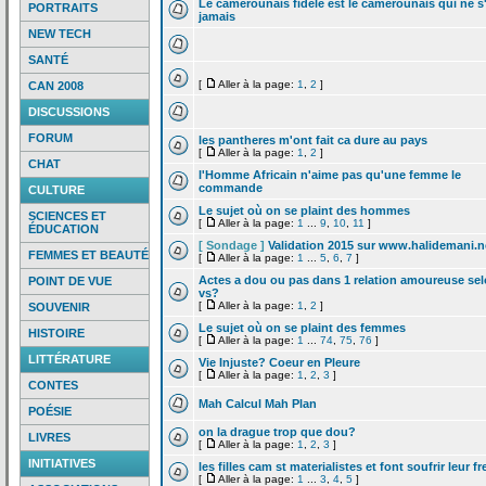
Le camerounais fidele est le camerounais qui ne s
PORTRAITS
jamais
NEW TECH
SANTÉ
[
Aller à la page:
1
,
2
]
CAN 2008
DISCUSSIONS
FORUM
les pantheres m'ont fait ca dure au pays
[
Aller à la page:
1
,
2
]
CHAT
l'Homme Africain n'aime pas qu'une femme le
commande
CULTURE
Le sujet où on se plaint des hommes
SCIENCES ET
[
Aller à la page:
1
...
9
,
10
,
11
]
ÉDUCATION
[ Sondage ]
Validation 2015 sur www.halidemani.n
FEMMES ET BEAUTÉ
[
Aller à la page:
1
...
5
,
6
,
7
]
Actes a
dou ou pas dans 1 relation amoureuse se
POINT DE VUE
vs?
[
Aller à la page:
1
,
2
]
SOUVENIR
Le sujet où on se plaint des femmes
HISTOIRE
[
Aller à la page:
1
...
74
,
75
,
76
]
LITTÉRATURE
Vie Injuste? Coeur en Pleure
[
Aller à la page:
1
,
2
,
3
]
CONTES
Mah Calcul Mah Plan
POÉSIE
on la
drague trop que dou?
LIVRES
[
Aller à la page:
1
,
2
,
3
]
INITIATIVES
les filles cam st materialistes et font soufrir leur fr
[
Aller à la page:
1
...
3
,
4
,
5
]