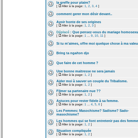
la
greffe pour plaire?
[
Aller à la page:
1
,
2
,
3
,
4
]
comment gerer mon désir devant..
Avoir honte de
ses origines
[
Aller à la page:
1
,
2
,
3
]
Déplacé :
Que pensez-vous du mariage homosexu
[
Aller à la page:
1
...
9
,
10
,
11
]
Si tu m'aimes, offre moi quelque chose à ma valeu
Bring ta nga/ton djo
Que faire de
cet homme ?
Une bonne maitresse ne sera jamais
[
Aller à la page:
1
,
2
]
Aider moi à sauver un couple du Tribalisme.
[
Aller à la page:
1
,
2
]
Filmer sa partenaire nue ??
[
Aller à la page:
1
,
2
]
Astuces pour rester fidele à sa femme.
[
Aller à la page:
1
...
4
,
5
,
6
]
Les Femmes: Masochisme? Sadisme? Sado-
masochisme?
Les hommes qui se font entretenir pas des femm
[
Aller à la page:
1
,
2
]
Situation compliquée
[
Aller à la page:
1
,
2
]