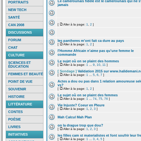
Le camerounais fidele est le camerounais qui ne s
PORTRAITS
jamais
NEW TECH
SANTÉ
[
Aller à la page:
1
,
2
]
CAN 2008
DISCUSSIONS
FORUM
les pantheres m'ont fait ca dure au pays
[
Aller à la page:
1
,
2
]
CHAT
l'Homme Africain n'aime pas qu'une femme le
commande
CULTURE
Le sujet où on se plaint des hommes
SCIENCES ET
[
Aller à la page:
1
...
9
,
10
,
11
]
ÉDUCATION
[ Sondage ]
Validation 2015 sur www.halidemani.n
FEMMES ET BEAUTÉ
[
Aller à la page:
1
...
5
,
6
,
7
]
Actes a
dou ou pas dans 1 relation amoureuse se
POINT DE VUE
vs?
[
Aller à la page:
1
,
2
]
SOUVENIR
Le sujet où on se plaint des femmes
HISTOIRE
[
Aller à la page:
1
...
74
,
75
,
76
]
LITTÉRATURE
Vie Injuste? Coeur en Pleure
[
Aller à la page:
1
,
2
,
3
]
CONTES
Mah Calcul Mah Plan
POÉSIE
on la
drague trop que dou?
LIVRES
[
Aller à la page:
1
,
2
,
3
]
INITIATIVES
les filles cam st materialistes et font soufrir leur fr
[
Aller à la page:
1
...
3
,
4
,
5
]