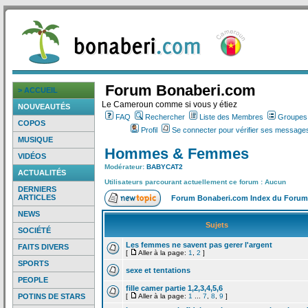
Forum Bonaberi.com
> ACCUEIL
Le Cameroun comme si vous y étiez
NOUVEAUTÉS
FAQ
Rechercher
Liste des Membres
Groupes d
COPOS
Profil
Se connecter pour vérifier ses messages
MUSIQUE
Hommes & Femmes
VIDÉOS
Modérateur:
BABYCAT2
ACTUALITÉS
Utilisateurs parcourant actuellement ce forum : Aucun
DERNIERS
ARTICLES
Forum Bonaberi.com Index du Forum
NEWS
Sujets
SOCIÉTÉ
Les femmes ne savent pas gerer l'argent
FAITS DIVERS
[
Aller à la page:
1
,
2
]
SPORTS
sexe et tentations
PEOPLE
fille camer partie 1,2,3,4,5,6
POTINS DE STARS
[
Aller à la page:
1
...
7
,
8
,
9
]