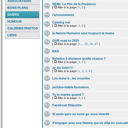
ASSOCIATIONS
SEXE: Le Prix de
la
Prudence
[
Aller à la page:
1
,
2
]
BONS PLANS
DIVERS
l'envoutement
HUMOUR
Coming out
[
Aller à la page:
1
,
2
]
GALERIES PHOTOS
la
Nature Humaine sera toujours la
meme
LIENS
OUR road to 2015
[
Aller à la page:
1
...
15
,
16
,
17
]
RAS
Relation à distance quelle chance ?
[
Aller à la page:
1
,
2
]
Je dis hein!!!!
[
Aller à la page:
1
,
2
,
3
,
4
]
Les moto'o , les noumba
jachère=faible formation
Tu te maries quand ?
[
Aller à la page:
1
,
2
]
Facebook Etiquette
Si votre gars ou votre go vous interdit
S'engager avec une femme qui vit déja en concub