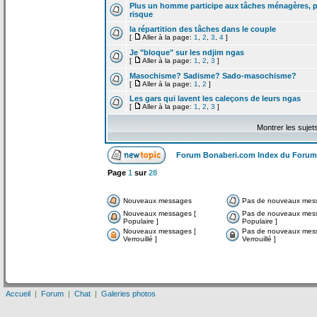
Plus un homme participe aux tâches ménagères, pl
risque
la
répartition des tâches dans le couple
[
Aller à la page:
1
,
2
,
3
,
4
]
Je "bloque" sur les ndjim ngas
[
Aller à la page:
1
,
2
,
3
]
Masochisme? Sadisme? Sado-masochisme?
[
Aller à la page:
1
,
2
]
Les gars qui lavent les caleçons de
leurs ngas
[
Aller à la page:
1
,
2
,
3
]
Montrer les sujet
Forum Bonaberi.com Index du Forum
Page
1
sur
28
Nouveaux messages
Pas de nouveaux mes
Nouveaux messages [
Pas de nouveaux mes
Populaire ]
Populaire ]
Nouveaux messages [
Pas de nouveaux mes
Verrouillé ]
Verrouillé ]
Accueil
|
Forum
|
Chat
|
Galeries photos