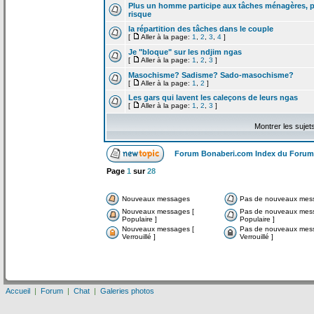
Plus un homme participe aux tâches ménagères, pl
risque
la
répartition des tâches dans le couple
[
Aller à la page:
1
,
2
,
3
,
4
]
Je "bloque" sur les ndjim ngas
[
Aller à la page:
1
,
2
,
3
]
Masochisme? Sadisme? Sado-masochisme?
[
Aller à la page:
1
,
2
]
Les gars qui lavent les caleçons de
leurs ngas
[
Aller à la page:
1
,
2
,
3
]
Montrer les sujet
Forum Bonaberi.com Index du Forum
Page
1
sur
28
Nouveaux messages
Pas de nouveaux mes
Nouveaux messages [
Pas de nouveaux mes
Populaire ]
Populaire ]
Nouveaux messages [
Pas de nouveaux mes
Verrouillé ]
Verrouillé ]
Accueil
|
Forum
|
Chat
|
Galeries photos