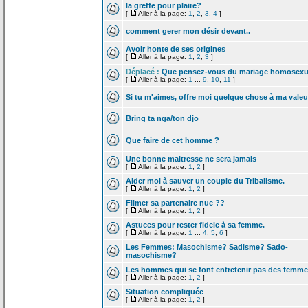
la
greffe pour plaire?
[
Aller à la page:
1
,
2
,
3
,
4
]
comment gerer mon désir devant..
Avoir honte de
ses origines
[
Aller à la page:
1
,
2
,
3
]
Déplacé :
Que pensez-vous du mariage homosexu
[
Aller à la page:
1
...
9
,
10
,
11
]
Si tu m'aimes, offre moi quelque chose à ma valeu
Bring ta nga/ton djo
Que faire de
cet homme ?
Une bonne maitresse ne sera jamais
[
Aller à la page:
1
,
2
]
Aider moi à sauver un couple du Tribalisme.
[
Aller à la page:
1
,
2
]
Filmer sa partenaire nue ??
[
Aller à la page:
1
,
2
]
Astuces pour rester fidele à sa femme.
[
Aller à la page:
1
...
4
,
5
,
6
]
Les Femmes: Masochisme? Sadisme? Sado-
masochisme?
Les hommes qui se font entretenir pas des femm
[
Aller à la page:
1
,
2
]
Situation compliquée
[
Aller à la page:
1
,
2
]