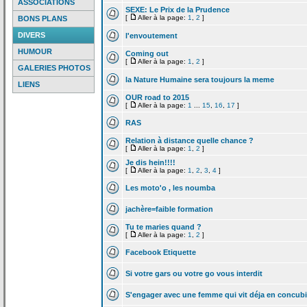
ASSOCIATIONS
SEXE: Le Prix de
la
Prudence
[
Aller à la page:
1
,
2
]
BONS PLANS
DIVERS
l'envoutement
HUMOUR
Coming out
[
Aller à la page:
1
,
2
]
GALERIES PHOTOS
la
Nature Humaine sera toujours la
meme
LIENS
OUR road to 2015
[
Aller à la page:
1
...
15
,
16
,
17
]
RAS
Relation à distance quelle chance ?
[
Aller à la page:
1
,
2
]
Je dis hein!!!!
[
Aller à la page:
1
,
2
,
3
,
4
]
Les moto'o , les noumba
jachère=faible formation
Tu te maries quand ?
[
Aller à la page:
1
,
2
]
Facebook Etiquette
Si votre gars ou votre go vous interdit
S'engager avec une femme qui vit déja en concub