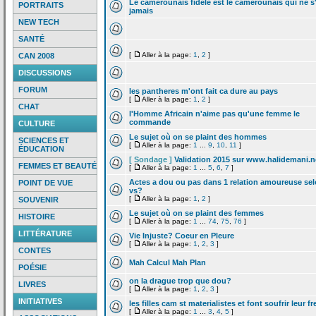
Le camerounais fidele est le camerounais qui ne s
PORTRAITS
jamais
NEW TECH
SANTÉ
[
Aller à la page:
1
,
2
]
CAN 2008
DISCUSSIONS
FORUM
les pantheres m'ont fait ca dure au pays
[
Aller à la page:
1
,
2
]
CHAT
l'Homme Africain n'aime pas qu'une femme le
commande
CULTURE
Le sujet où on se plaint des hommes
SCIENCES ET
[
Aller à la page:
1
...
9
,
10
,
11
]
ÉDUCATION
[ Sondage ]
Validation 2015 sur www.halidemani.n
FEMMES ET BEAUTÉ
[
Aller à la page:
1
...
5
,
6
,
7
]
Actes a
dou ou pas dans 1 relation amoureuse se
POINT DE VUE
vs?
[
Aller à la page:
1
,
2
]
SOUVENIR
Le sujet où on se plaint des femmes
HISTOIRE
[
Aller à la page:
1
...
74
,
75
,
76
]
LITTÉRATURE
Vie Injuste? Coeur en Pleure
[
Aller à la page:
1
,
2
,
3
]
CONTES
Mah Calcul Mah Plan
POÉSIE
on la
drague trop que dou?
LIVRES
[
Aller à la page:
1
,
2
,
3
]
INITIATIVES
les filles cam st materialistes et font soufrir leur fr
[
Aller à la page:
1
...
3
,
4
,
5
]