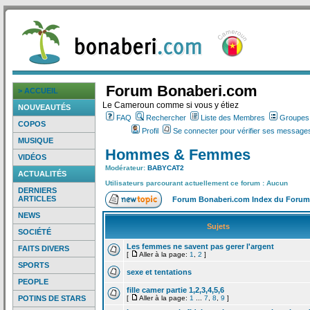
Forum Bonaberi.com
> ACCUEIL
Le Cameroun comme si vous y étiez
NOUVEAUTÉS
FAQ
Rechercher
Liste des Membres
Groupes d
COPOS
Profil
Se connecter pour vérifier ses messages
MUSIQUE
Hommes & Femmes
VIDÉOS
Modérateur:
BABYCAT2
ACTUALITÉS
Utilisateurs parcourant actuellement ce forum : Aucun
DERNIERS
ARTICLES
Forum Bonaberi.com Index du Forum
NEWS
Sujets
SOCIÉTÉ
Les femmes ne savent pas gerer l'argent
FAITS DIVERS
[
Aller à la page:
1
,
2
]
SPORTS
sexe et tentations
PEOPLE
fille camer partie 1,2,3,4,5,6
POTINS DE STARS
[
Aller à la page:
1
...
7
,
8
,
9
]