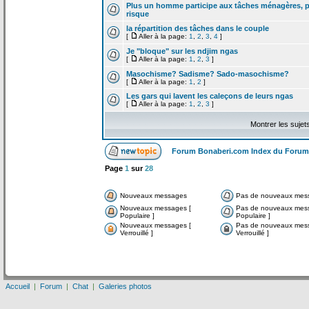
Plus un homme participe aux tâches ménagères, pl
risque
la
répartition des tâches dans le couple
[
Aller à la page:
1
,
2
,
3
,
4
]
Je "bloque" sur les ndjim ngas
[
Aller à la page:
1
,
2
,
3
]
Masochisme? Sadisme? Sado-masochisme?
[
Aller à la page:
1
,
2
]
Les gars qui lavent les caleçons de
leurs ngas
[
Aller à la page:
1
,
2
,
3
]
Montrer les sujet
Forum Bonaberi.com Index du Forum
Page
1
sur
28
Nouveaux messages
Pas de nouveaux mes
Nouveaux messages [
Pas de nouveaux mes
Populaire ]
Populaire ]
Nouveaux messages [
Pas de nouveaux mes
Verrouillé ]
Verrouillé ]
Accueil
|
Forum
|
Chat
|
Galeries photos