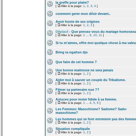
la
greffe pour plaire?
[
Aller à la page:
1
,
2
,
3
,
4
]
comment gerer mon désir devant..
Avoir honte de
ses origines
[
Aller à la page:
1
,
2
,
3
]
Déplacé :
Que pensez-vous du mariage homosexu
[
Aller à la page:
1
...
9
,
10
,
11
]
Si tu m'aimes, offre moi quelque chose à ma valeu
Bring ta nga/ton djo
Que faire de
cet homme ?
Une bonne maitresse ne sera jamais
[
Aller à la page:
1
,
2
]
Aider moi à sauver un couple du Tribalisme.
[
Aller à la page:
1
,
2
]
Filmer sa partenaire nue ??
[
Aller à la page:
1
,
2
]
Astuces pour rester fidele à sa femme.
[
Aller à la page:
1
...
4
,
5
,
6
]
Les Femmes: Masochisme? Sadisme? Sado-
masochisme?
Les hommes qui se font entretenir pas des femm
[
Aller à la page:
1
,
2
]
Situation compliquée
[
Aller à la page:
1
,
2
]