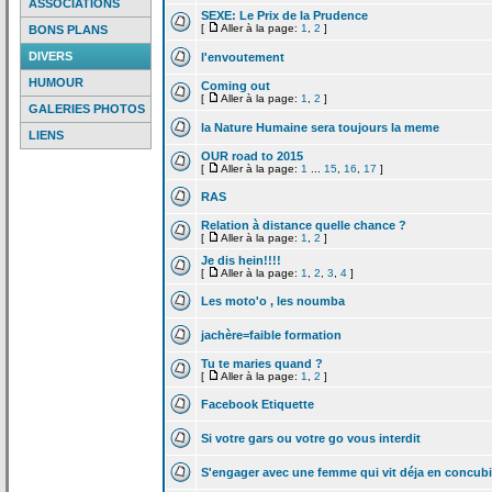
ASSOCIATIONS
SEXE: Le Prix de
la
Prudence
[
Aller à la page:
1
,
2
]
BONS PLANS
DIVERS
l'envoutement
HUMOUR
Coming out
[
Aller à la page:
1
,
2
]
GALERIES PHOTOS
la
Nature Humaine sera toujours la
meme
LIENS
OUR road to 2015
[
Aller à la page:
1
...
15
,
16
,
17
]
RAS
Relation à distance quelle chance ?
[
Aller à la page:
1
,
2
]
Je dis hein!!!!
[
Aller à la page:
1
,
2
,
3
,
4
]
Les moto'o , les noumba
jachère=faible formation
Tu te maries quand ?
[
Aller à la page:
1
,
2
]
Facebook Etiquette
Si votre gars ou votre go vous interdit
S'engager avec une femme qui vit déja en concub