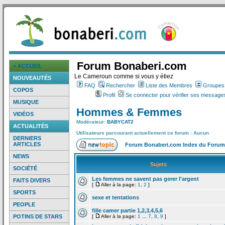
Forum Bonaberi.com
> ACCUEIL
Le Cameroun comme si vous y étiez
NOUVEAUTÉS
FAQ
Rechercher
Liste des Membres
Groupes d
COPOS
Profil
Se connecter pour vérifier ses messages
MUSIQUE
Hommes & Femmes
VIDÉOS
Modérateur:
BABYCAT2
ACTUALITÉS
Utilisateurs parcourant actuellement ce forum : Aucun
DERNIERS
ARTICLES
Forum Bonaberi.com Index du Forum
NEWS
Sujets
SOCIÉTÉ
Les femmes ne savent pas gerer l'argent
FAITS DIVERS
[
Aller à la page:
1
,
2
]
SPORTS
sexe et tentations
PEOPLE
fille camer partie 1,2,3,4,5,6
POTINS DE STARS
[
Aller à la page:
1
...
7
,
8
,
9
]