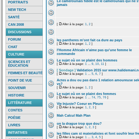
Le camerounais fidele est le camerounais qui ne s
PORTRAITS
jamais
NEW TECH
SANTÉ
[
Aller à la page:
1
,
2
]
CAN 2008
DISCUSSIONS
FORUM
les pantheres m'ont fait ca dure au pays
[
Aller à la page:
1
,
2
]
CHAT
l'Homme Africain n'aime pas qu'une femme le
commande
CULTURE
Le sujet où on se plaint des hommes
SCIENCES ET
[
Aller à la page:
1
...
9
,
10
,
11
]
ÉDUCATION
[ Sondage ]
Validation 2015 sur www.halidemani.n
FEMMES ET BEAUTÉ
[
Aller à la page:
1
...
5
,
6
,
7
]
Actes a
dou ou pas dans 1 relation amoureuse se
POINT DE VUE
vs?
[
Aller à la page:
1
,
2
]
SOUVENIR
Le sujet où on se plaint des femmes
HISTOIRE
[
Aller à la page:
1
...
74
,
75
,
76
]
LITTÉRATURE
Vie Injuste? Coeur en Pleure
[
Aller à la page:
1
,
2
,
3
]
CONTES
Mah Calcul Mah Plan
POÉSIE
on la
drague trop que dou?
LIVRES
[
Aller à la page:
1
,
2
,
3
]
INITIATIVES
les filles cam st materialistes et font soufrir leur fr
[
Aller à la page:
1
...
3
,
4
,
5
]