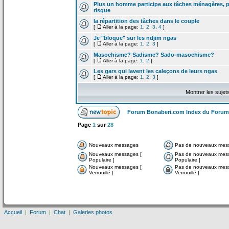
Plus un homme participe aux tâches ménagères, pl
risque
la
répartition des tâches dans le couple
[
Aller à la page:
1
,
2
,
3
,
4
]
Je "bloque" sur les ndjim ngas
[
Aller à la page:
1
,
2
,
3
]
Masochisme? Sadisme? Sado-masochisme?
[
Aller à la page:
1
,
2
]
Les gars qui lavent les caleçons de
leurs ngas
[
Aller à la page:
1
,
2
,
3
]
Montrer les sujet
Forum Bonaberi.com Index du Forum
Page
1
sur
28
Nouveaux messages
Pas de nouveaux mes
Nouveaux messages [
Pas de nouveaux mes
Populaire ]
Populaire ]
Nouveaux messages [
Pas de nouveaux mes
Verrouillé ]
Verrouillé ]
Accueil
|
Forum
|
Chat
|
Galeries photos