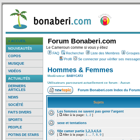
Forum Bonaberi.com
> ACCUEIL
Le Cameroun comme si vous y étiez
NOUVEAUTÉS
FAQ
Rechercher
Liste des Membres
Groupes d
COPOS
Profil
Se connecter pour vérifier ses messages
MUSIQUE
Hommes & Femmes
VIDÉOS
Modérateur:
BABYCAT2
ACTUALITÉS
Utilisateurs parcourant actuellement ce forum : Aucun
DERNIERS
ARTICLES
Forum Bonaberi.com Index du Forum
NEWS
Sujets
SOCIÉTÉ
Les femmes ne savent pas gerer l'argent
FAITS DIVERS
[
Aller à la page:
1
,
2
]
SPORTS
sexe et tentations
PEOPLE
fille camer partie 1,2,3,4,5,6
POTINS DE STARS
[
Aller à la page:
1
...
7
,
8
,
9
]