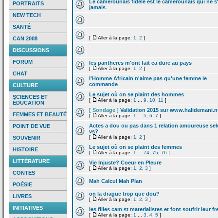
Le camerounais fidele est le camerounais qui ne s
PORTRAITS
jamais
NEW TECH
SANTÉ
[
Aller à la page:
1
,
2
]
CAN 2008
DISCUSSIONS
FORUM
les pantheres m'ont fait ca dure au pays
[
Aller à la page:
1
,
2
]
CHAT
l'Homme Africain n'aime pas qu'une femme le
commande
CULTURE
Le sujet où on se plaint des hommes
SCIENCES ET
[
Aller à la page:
1
...
9
,
10
,
11
]
ÉDUCATION
[ Sondage ]
Validation 2015 sur www.halidemani.n
FEMMES ET BEAUTÉ
[
Aller à la page:
1
...
5
,
6
,
7
]
Actes a
dou ou pas dans 1 relation amoureuse se
POINT DE VUE
vs?
[
Aller à la page:
1
,
2
]
SOUVENIR
Le sujet où on se plaint des femmes
HISTOIRE
[
Aller à la page:
1
...
74
,
75
,
76
]
LITTÉRATURE
Vie Injuste? Coeur en Pleure
[
Aller à la page:
1
,
2
,
3
]
CONTES
Mah Calcul Mah Plan
POÉSIE
on la
drague trop que dou?
LIVRES
[
Aller à la page:
1
,
2
,
3
]
INITIATIVES
les filles cam st materialistes et font soufrir leur fr
[
Aller à la page:
1
...
3
,
4
,
5
]