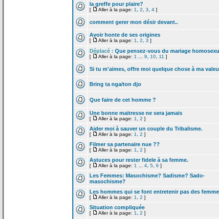
la
greffe pour plaire?
[
Aller à la page:
1
,
2
,
3
,
4
]
comment gerer mon désir devant..
Avoir honte de
ses origines
[
Aller à la page:
1
,
2
,
3
]
Déplacé :
Que pensez-vous du mariage homosexu
[
Aller à la page:
1
...
9
,
10
,
11
]
Si tu m'aimes, offre moi quelque chose à ma valeu
Bring ta nga/ton djo
Que faire de
cet homme ?
Une bonne maitresse ne sera jamais
[
Aller à la page:
1
,
2
]
Aider moi à sauver un couple du Tribalisme.
[
Aller à la page:
1
,
2
]
Filmer sa partenaire nue ??
[
Aller à la page:
1
,
2
]
Astuces pour rester fidele à sa femme.
[
Aller à la page:
1
...
4
,
5
,
6
]
Les Femmes: Masochisme? Sadisme? Sado-
masochisme?
Les hommes qui se font entretenir pas des femm
[
Aller à la page:
1
,
2
]
Situation compliquée
[
Aller à la page:
1
,
2
]