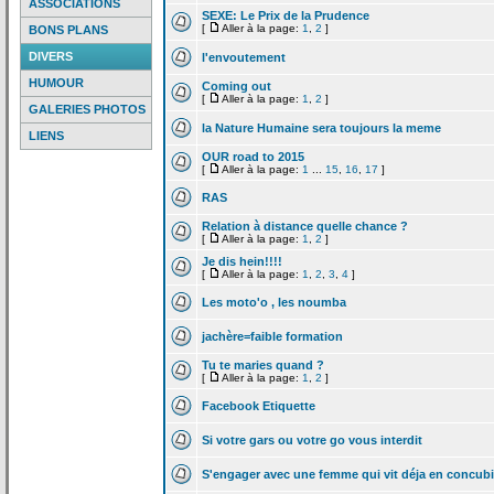
ASSOCIATIONS
SEXE: Le Prix de
la
Prudence
[
Aller à la page:
1
,
2
]
BONS PLANS
DIVERS
l'envoutement
HUMOUR
Coming out
[
Aller à la page:
1
,
2
]
GALERIES PHOTOS
la
Nature Humaine sera toujours la
meme
LIENS
OUR road to 2015
[
Aller à la page:
1
...
15
,
16
,
17
]
RAS
Relation à distance quelle chance ?
[
Aller à la page:
1
,
2
]
Je dis hein!!!!
[
Aller à la page:
1
,
2
,
3
,
4
]
Les moto'o , les noumba
jachère=faible formation
Tu te maries quand ?
[
Aller à la page:
1
,
2
]
Facebook Etiquette
Si votre gars ou votre go vous interdit
S'engager avec une femme qui vit déja en concub