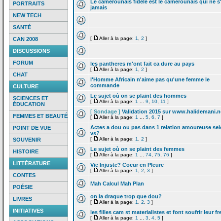
Le camerounais fidele est le camerounais qui ne s
PORTRAITS
jamais
NEW TECH
SANTÉ
[
Aller à la page:
1
,
2
]
CAN 2008
DISCUSSIONS
FORUM
les pantheres m'ont fait ca dure au pays
[
Aller à la page:
1
,
2
]
CHAT
l'Homme Africain n'aime pas qu'une femme le
commande
CULTURE
Le sujet où on se plaint des hommes
SCIENCES ET
[
Aller à la page:
1
...
9
,
10
,
11
]
ÉDUCATION
[ Sondage ]
Validation 2015 sur www.halidemani.n
FEMMES ET BEAUTÉ
[
Aller à la page:
1
...
5
,
6
,
7
]
Actes a
dou ou pas dans 1 relation amoureuse se
POINT DE VUE
vs?
[
Aller à la page:
1
,
2
]
SOUVENIR
Le sujet où on se plaint des femmes
HISTOIRE
[
Aller à la page:
1
...
74
,
75
,
76
]
LITTÉRATURE
Vie Injuste? Coeur en Pleure
[
Aller à la page:
1
,
2
,
3
]
CONTES
Mah Calcul Mah Plan
POÉSIE
on la
drague trop que dou?
LIVRES
[
Aller à la page:
1
,
2
,
3
]
INITIATIVES
les filles cam st materialistes et font soufrir leur fr
[
Aller à la page:
1
...
3
,
4
,
5
]