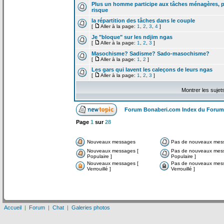
Plus un homme participe aux tâches ménagères, pl
risque
la
répartition des tâches dans le couple
[
Aller à la page:
1
,
2
,
3
,
4
]
Je "bloque" sur les ndjim ngas
[
Aller à la page:
1
,
2
,
3
]
Masochisme? Sadisme? Sado-masochisme?
[
Aller à la page:
1
,
2
]
Les gars qui lavent les caleçons de
leurs ngas
[
Aller à la page:
1
,
2
,
3
]
Montrer les sujet
Forum Bonaberi.com Index du Forum
Page
1
sur
28
Nouveaux messages
Pas de nouveaux mes
Nouveaux messages [
Pas de nouveaux mes
Populaire ]
Populaire ]
Nouveaux messages [
Pas de nouveaux mes
Verrouillé ]
Verrouillé ]
Accueil
|
Forum
|
Chat
|
Galeries photos