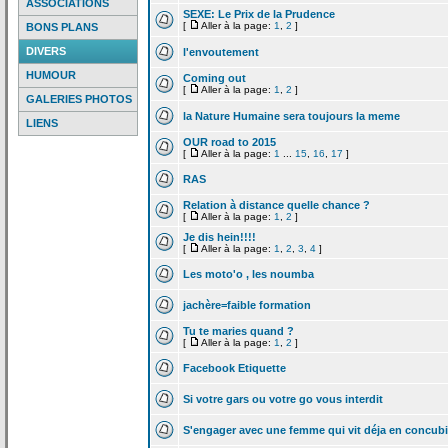
ASSOCIATIONS
SEXE: Le Prix de
la
Prudence
[
Aller à la page:
1
,
2
]
BONS PLANS
DIVERS
l'envoutement
HUMOUR
Coming out
[
Aller à la page:
1
,
2
]
GALERIES PHOTOS
la
Nature Humaine sera toujours la
meme
LIENS
OUR road to 2015
[
Aller à la page:
1
...
15
,
16
,
17
]
RAS
Relation à distance quelle chance ?
[
Aller à la page:
1
,
2
]
Je dis hein!!!!
[
Aller à la page:
1
,
2
,
3
,
4
]
Les moto'o , les noumba
jachère=faible formation
Tu te maries quand ?
[
Aller à la page:
1
,
2
]
Facebook Etiquette
Si votre gars ou votre go vous interdit
S'engager avec une femme qui vit déja en concub