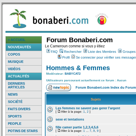
Forum Bonaberi.com
> ACCUEIL
Le Cameroun comme si vous y étiez
NOUVEAUTÉS
FAQ
Rechercher
Liste des Membres
Groupes d
COPOS
Profil
Se connecter pour vérifier ses messages
MUSIQUE
Hommes & Femmes
VIDÉOS
Modérateur:
BABYCAT2
ACTUALITÉS
Utilisateurs parcourant actuellement ce forum : Aucun
DERNIERS
ARTICLES
Forum Bonaberi.com Index du Forum
NEWS
Sujets
SOCIÉTÉ
Les femmes ne savent pas gerer l'argent
FAITS DIVERS
[
Aller à la page:
1
,
2
]
SPORTS
sexe et tentations
PEOPLE
fille camer partie 1,2,3,4,5,6
POTINS DE STARS
[
Aller à la page:
1
...
7
,
8
,
9
]