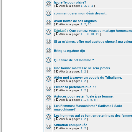
la
greffe pour plaire?
[
Aller à la page:
1
,
2
,
3
,
4
]
comment gerer mon désir devant..
Avoir honte de
ses origines
[
Aller à la page:
1
,
2
,
3
]
Déplacé :
Que pensez-vous du mariage homosexu
[
Aller à la page:
1
...
9
,
10
,
11
]
Si tu m'aimes, offre moi quelque chose à ma valeu
Bring ta nga/ton djo
Que faire de
cet homme ?
Une bonne maitresse ne sera jamais
[
Aller à la page:
1
,
2
]
Aider moi à sauver un couple du Tribalisme.
[
Aller à la page:
1
,
2
]
Filmer sa partenaire nue ??
[
Aller à la page:
1
,
2
]
Astuces pour rester fidele à sa femme.
[
Aller à la page:
1
...
4
,
5
,
6
]
Les Femmes: Masochisme? Sadisme? Sado-
masochisme?
Les hommes qui se font entretenir pas des femm
[
Aller à la page:
1
,
2
]
Situation compliquée
[
Aller à la page:
1
,
2
]