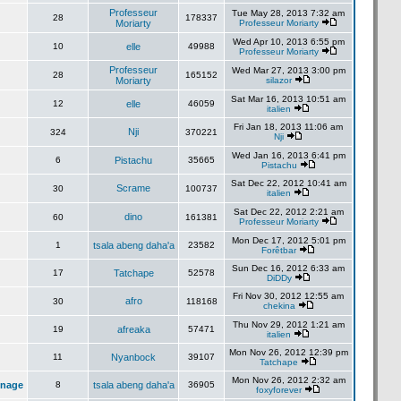
Professeur
Tue May 28, 2013 7:32 am
28
178337
Moriarty
Professeur Moriarty
Wed Apr 10, 2013 6:55 pm
10
elle
49988
Professeur Moriarty
Professeur
Wed Mar 27, 2013 3:00 pm
28
165152
Moriarty
silazor
Sat Mar 16, 2013 10:51 am
12
elle
46059
italien
Fri Jan 18, 2013 11:06 am
Nji
324
370221
Nji
Wed Jan 16, 2013 6:41 pm
6
Pistachu
35665
Pistachu
Sat Dec 22, 2012 10:41 am
Scrame
30
100737
italien
Sat Dec 22, 2012 2:21 am
dino
60
161381
Professeur Moriarty
Mon Dec 17, 2012 5:01 pm
1
tsala abeng daha'a
23582
Forêtbar
Sun Dec 16, 2012 6:33 am
17
Tatchape
52578
DiDDy
Fri Nov 30, 2012 12:55 am
afro
30
118168
chekina
Thu Nov 29, 2012 1:21 am
19
afreaka
57471
italien
Mon Nov 26, 2012 12:39 pm
11
Nyanbock
39107
Tatchape
Mon Nov 26, 2012 2:32 am
inage
8
tsala abeng daha'a
36905
foxyforever