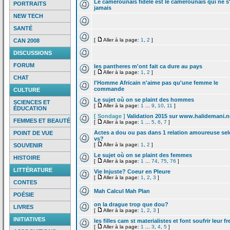
Le camerounais fidele est le camerounais qui ne s
PORTRAITS
jamais
NEW TECH
SANTÉ
[
Aller à la page:
1
,
2
]
CAN 2008
DISCUSSIONS
FORUM
les pantheres m'ont fait ca dure au pays
[
Aller à la page:
1
,
2
]
CHAT
l'Homme Africain n'aime pas qu'une femme le
commande
CULTURE
Le sujet où on se plaint des hommes
SCIENCES ET
[
Aller à la page:
1
...
9
,
10
,
11
]
ÉDUCATION
[ Sondage ]
Validation 2015 sur www.halidemani.n
FEMMES ET BEAUTÉ
[
Aller à la page:
1
...
5
,
6
,
7
]
Actes a
dou ou pas dans 1 relation amoureuse se
POINT DE VUE
vs?
[
Aller à la page:
1
,
2
]
SOUVENIR
Le sujet où on se plaint des femmes
HISTOIRE
[
Aller à la page:
1
...
74
,
75
,
76
]
LITTÉRATURE
Vie Injuste? Coeur en Pleure
[
Aller à la page:
1
,
2
,
3
]
CONTES
Mah Calcul Mah Plan
POÉSIE
on la
drague trop que dou?
LIVRES
[
Aller à la page:
1
,
2
,
3
]
INITIATIVES
les filles cam st materialistes et font soufrir leur fr
[
Aller à la page:
1
...
3
,
4
,
5
]