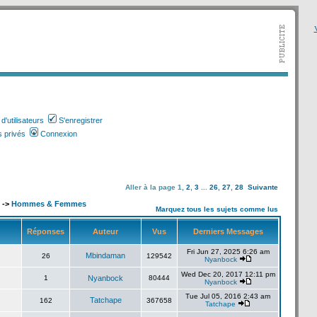
V
'utilisateurs
S'enregistrer
 privés
Connexion
Aller à la page
1
,
2
,
3
...
26
,
27
,
28
Suivante
->
Hommes & Femmes
Marquez tous les sujets comme lus
Réponses
Auteur
Vus
Derniers Messages
Fri Jun 27, 2025 6:26 am
Mbindaman
26
129542
Nyanbock
Wed Dec 20, 2017 12:11 pm
1
Nyanbock
80444
Nyanbock
Tue Jul 05, 2016 2:43 am
Tatchape
162
367658
Tatchape