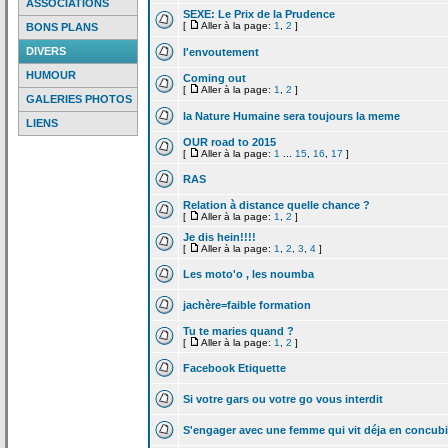
ASSOCIATIONS
SEXE: Le Prix de
la
Prudence
[
Aller à la page:
1
,
2
]
BONS PLANS
DIVERS
l'envoutement
HUMOUR
Coming out
[
Aller à la page:
1
,
2
]
GALERIES PHOTOS
la
Nature Humaine sera toujours la
meme
LIENS
OUR road to 2015
[
Aller à la page:
1
...
15
,
16
,
17
]
RAS
Relation à distance quelle chance ?
[
Aller à la page:
1
,
2
]
Je dis hein!!!!
[
Aller à la page:
1
,
2
,
3
,
4
]
Les moto'o , les noumba
jachère=faible formation
Tu te maries quand ?
[
Aller à la page:
1
,
2
]
Facebook Etiquette
Si votre gars ou votre go vous interdit
S'engager avec une femme qui vit déja en concub