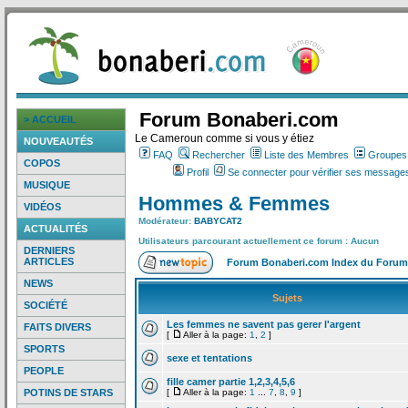
Forum Bonaberi.com
> ACCUEIL
Le Cameroun comme si vous y étiez
NOUVEAUTÉS
FAQ
Rechercher
Liste des Membres
Groupes d
COPOS
Profil
Se connecter pour vérifier ses messages
MUSIQUE
Hommes & Femmes
VIDÉOS
Modérateur:
BABYCAT2
ACTUALITÉS
Utilisateurs parcourant actuellement ce forum : Aucun
DERNIERS
ARTICLES
Forum Bonaberi.com Index du Forum
NEWS
Sujets
SOCIÉTÉ
Les femmes ne savent pas gerer l'argent
FAITS DIVERS
[
Aller à la page:
1
,
2
]
SPORTS
sexe et tentations
PEOPLE
fille camer partie 1,2,3,4,5,6
POTINS DE STARS
[
Aller à la page:
1
...
7
,
8
,
9
]