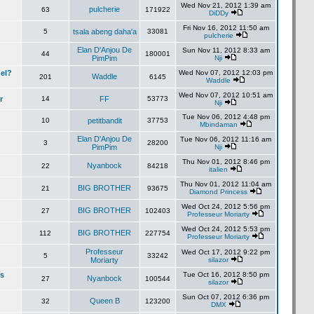
Wed Nov 21, 2012 1:39 am
pulcherie
63
171922
DiDDy
Fri Nov 16, 2012 11:50 am
5
tsala abeng daha'a
33081
pulcherie
Elan D'Anjou De
Sun Nov 11, 2012 8:33 am
44
180001
PimPim
Nji
el?
Wed Nov 07, 2012 12:03 pm
Waddle
201
6145
Waddle
Wed Nov 07, 2012 10:51 am
r
14
FF
53773
Nji
Tue Nov 06, 2012 4:48 pm
10
petitbandit
37753
Mbindaman
Elan D'Anjou De
Tue Nov 06, 2012 11:16 am
3
28200
PimPim
Nji
Thu Nov 01, 2012 8:46 pm
Nyanbock
22
84218
italien
Thu Nov 01, 2012 11:04 am
BIG BROTHER
21
93675
Diamond Princess
Wed Oct 24, 2012 5:56 pm
BIG BROTHER
27
102403
Professeur Moriarty
Wed Oct 24, 2012 5:53 pm
BIG BROTHER
112
227754
Professeur Moriarty
Professeur
Wed Oct 17, 2012 9:22 pm
5
33242
Moriarty
silazor
es
Tue Oct 16, 2012 8:50 pm
Nyanbock
27
100544
silazor
Sun Oct 07, 2012 6:36 pm
Queen B
32
123200
DMX