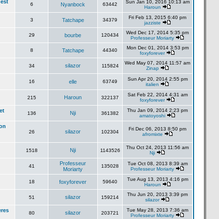
'est
Sun Jan 10, 2016 10:13 am
6
Nyanbock
63442
Haroun
Fri Feb 13, 2015 6:40 pm
3
Tatchape
34379
jazziste
Wed Dec 17, 2014 5:35 pm
29
bourbe
120434
Professeur Moriarty
Mon Dec 01, 2014 3:53 pm
8
Tatchape
44340
foxyforever
Wed May 07, 2014 11:57 am
silazor
34
115824
Zinap
Sun Apr 20, 2014 2:55 pm
16
elle
63749
italien
Sat Feb 22, 2014 4:31 am
Haroun
215
322137
foxyforever
et
Thu Jan 09, 2014 2:23 pm
Nji
136
361382
amatoyoshi
lon
Fri Dec 06, 2013 8:50 pm
silazor
26
102304
afromixte
Thu Oct 24, 2013 11:56 am
Nji
1518
1143526
Nji
Professeur
Tue Oct 08, 2013 8:39 am
41
135028
Moriarty
Professeur Moriarty
Tue Aug 13, 2013 4:16 pm
18
foxyforever
59640
Haroun
Thu Jun 20, 2013 3:39 pm
silazor
51
159214
silazor
eres
Tue May 28, 2013 7:36 am
silazor
80
203721
Professeur Moriarty