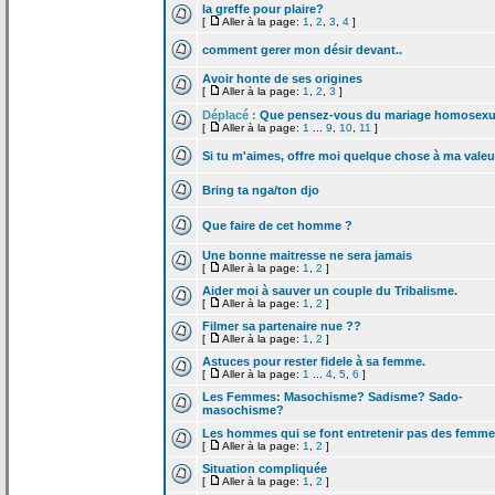
la
greffe pour plaire?
[
Aller à la page:
1
,
2
,
3
,
4
]
comment gerer mon désir devant..
Avoir honte de
ses origines
[
Aller à la page:
1
,
2
,
3
]
Déplacé :
Que pensez-vous du mariage homosexu
[
Aller à la page:
1
...
9
,
10
,
11
]
Si tu m'aimes, offre moi quelque chose à ma valeu
Bring ta nga/ton djo
Que faire de
cet homme ?
Une bonne maitresse ne sera jamais
[
Aller à la page:
1
,
2
]
Aider moi à sauver un couple du Tribalisme.
[
Aller à la page:
1
,
2
]
Filmer sa partenaire nue ??
[
Aller à la page:
1
,
2
]
Astuces pour rester fidele à sa femme.
[
Aller à la page:
1
...
4
,
5
,
6
]
Les Femmes: Masochisme? Sadisme? Sado-
masochisme?
Les hommes qui se font entretenir pas des femm
[
Aller à la page:
1
,
2
]
Situation compliquée
[
Aller à la page:
1
,
2
]