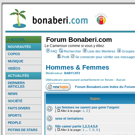
Forum Bonaberi.com
> ACCUEIL
Le Cameroun comme si vous y étiez
NOUVEAUTÉS
FAQ
Rechercher
Liste des Membres
Groupes d
COPOS
Profil
Se connecter pour vérifier ses messages
MUSIQUE
Hommes & Femmes
VIDÉOS
Modérateur:
BABYCAT2
ACTUALITÉS
Utilisateurs parcourant actuellement ce forum : Aucun
DERNIERS
ARTICLES
Forum Bonaberi.com Index du Forum
NEWS
Sujets
SOCIÉTÉ
Les femmes ne savent pas gerer l'argent
FAITS DIVERS
[
Aller à la page:
1
,
2
]
SPORTS
sexe et tentations
PEOPLE
fille camer partie 1,2,3,4,5,6
POTINS DE STARS
[
Aller à la page:
1
...
7
,
8
,
9
]