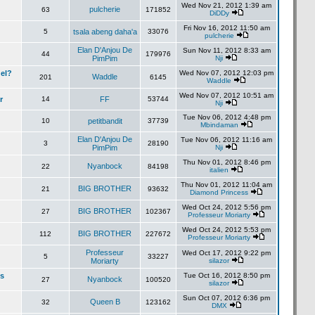
Wed Nov 21, 2012 1:39 am
pulcherie
63
171852
DiDDy
Fri Nov 16, 2012 11:50 am
5
tsala abeng daha'a
33076
pulcherie
Elan D'Anjou De
Sun Nov 11, 2012 8:33 am
44
179976
PimPim
Nji
el?
Wed Nov 07, 2012 12:03 pm
Waddle
201
6145
Waddle
Wed Nov 07, 2012 10:51 am
r
14
FF
53744
Nji
Tue Nov 06, 2012 4:48 pm
10
petitbandit
37739
Mbindaman
Elan D'Anjou De
Tue Nov 06, 2012 11:16 am
3
28190
PimPim
Nji
Thu Nov 01, 2012 8:46 pm
Nyanbock
22
84198
italien
Thu Nov 01, 2012 11:04 am
BIG BROTHER
21
93632
Diamond Princess
Wed Oct 24, 2012 5:56 pm
BIG BROTHER
27
102367
Professeur Moriarty
Wed Oct 24, 2012 5:53 pm
BIG BROTHER
112
227672
Professeur Moriarty
Professeur
Wed Oct 17, 2012 9:22 pm
5
33227
Moriarty
silazor
es
Tue Oct 16, 2012 8:50 pm
Nyanbock
27
100520
silazor
Sun Oct 07, 2012 6:36 pm
Queen B
32
123162
DMX