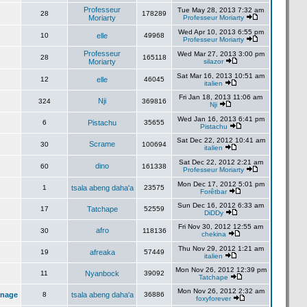
Professeur
Tue May 28, 2013 7:32 am
28
178289
Moriarty
Professeur Moriarty
Wed Apr 10, 2013 6:55 pm
10
elle
49968
Professeur Moriarty
Professeur
Wed Mar 27, 2013 3:00 pm
28
165118
Moriarty
silazor
Sat Mar 16, 2013 10:51 am
12
elle
46045
italien
Fri Jan 18, 2013 11:06 am
Nji
324
369816
Nji
Wed Jan 16, 2013 6:41 pm
6
Pistachu
35655
Pistachu
Sat Dec 22, 2012 10:41 am
Scrame
30
100694
italien
Sat Dec 22, 2012 2:21 am
dino
60
161338
Professeur Moriarty
Mon Dec 17, 2012 5:01 pm
1
tsala abeng daha'a
23575
Forêtbar
Sun Dec 16, 2012 6:33 am
17
Tatchape
52559
DiDDy
Fri Nov 30, 2012 12:55 am
afro
30
118136
chekina
Thu Nov 29, 2012 1:21 am
19
afreaka
57449
italien
Mon Nov 26, 2012 12:39 pm
11
Nyanbock
39092
Tatchape
Mon Nov 26, 2012 2:32 am
inage
8
tsala abeng daha'a
36886
foxyforever