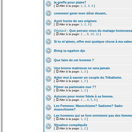
la
greffe pour plaire?
[
Aller à la page:
1
,
2
,
3
,
4
]
comment gerer mon désir devant..
Avoir honte de
ses origines
[
Aller à la page:
1
,
2
,
3
]
Déplacé :
Que pensez-vous du mariage homosexu
[
Aller à la page:
1
...
9
,
10
,
11
]
Si tu m'aimes, offre moi quelque chose à ma valeu
Bring ta nga/ton djo
Que faire de
cet homme ?
Une bonne maitresse ne sera jamais
[
Aller à la page:
1
,
2
]
Aider moi à sauver un couple du Tribalisme.
[
Aller à la page:
1
,
2
]
Filmer sa partenaire nue ??
[
Aller à la page:
1
,
2
]
Astuces pour rester fidele à sa femme.
[
Aller à la page:
1
...
4
,
5
,
6
]
Les Femmes: Masochisme? Sadisme? Sado-
masochisme?
Les hommes qui se font entretenir pas des femm
[
Aller à la page:
1
,
2
]
Situation compliquée
[
Aller à la page:
1
,
2
]