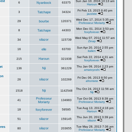
'est
Sun Jan 10, 2016 10:13 am
6
Nyanbock
63375
Haroun
Fri Feb 13, 2015 6:40 pm
3
Tatchape
34324
jazziste
Wed Dec 17, 2014 5:35 pm
29
bourbe
120371
Professeur Moriarty
Mon Dec 01, 2014 3:53 pm
8
Tatchape
44303
foxyforever
Wed May 07, 2014 11:57 am
silazor
34
115739
Zinap
Sun Apr 20, 2014 2:55 pm
16
elle
63700
italien
Sat Feb 22, 2014 4:31 am
Haroun
215
321938
foxyforever
et
Thu Jan 09, 2014 2:23 pm
Nji
136
361229
amatoyoshi
lon
Fri Dec 06, 2013 8:50 pm
silazor
26
102269
afromixte
Thu Oct 24, 2013 11:56 am
Nji
1518
1142548
Nji
Professeur
Tue Oct 08, 2013 8:39 am
41
134983
Moriarty
Professeur Moriarty
Tue Aug 13, 2013 4:16 pm
18
foxyforever
59595
Haroun
Thu Jun 20, 2013 3:39 pm
silazor
51
159145
silazor
eres
Tue May 28, 2013 7:36 am
silazor
80
203655
Professeur Moriarty