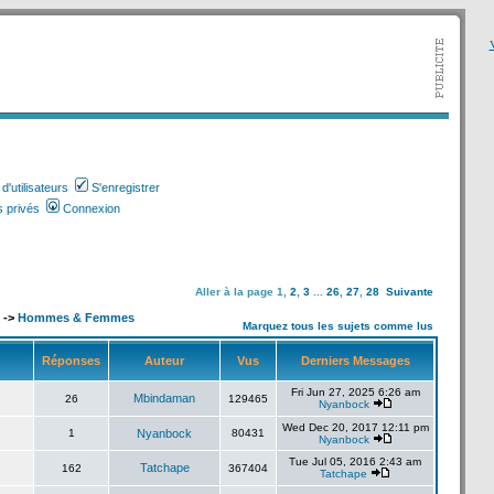
V
'utilisateurs
S'enregistrer
 privés
Connexion
Aller à la page
1
,
2
,
3
...
26
,
27
,
28
Suivante
->
Hommes & Femmes
Marquez tous les sujets comme lus
Réponses
Auteur
Vus
Derniers Messages
Fri Jun 27, 2025 6:26 am
Mbindaman
26
129465
Nyanbock
Wed Dec 20, 2017 12:11 pm
1
Nyanbock
80431
Nyanbock
Tue Jul 05, 2016 2:43 am
Tatchape
162
367404
Tatchape