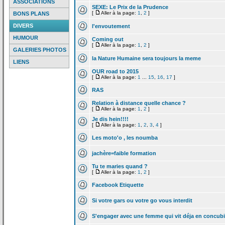
ASSOCIATIONS
SEXE: Le Prix de
la
Prudence
[
Aller à la page:
1
,
2
]
BONS PLANS
DIVERS
l'envoutement
HUMOUR
Coming out
[
Aller à la page:
1
,
2
]
GALERIES PHOTOS
la
Nature Humaine sera toujours la
meme
LIENS
OUR road to 2015
[
Aller à la page:
1
...
15
,
16
,
17
]
RAS
Relation à distance quelle chance ?
[
Aller à la page:
1
,
2
]
Je dis hein!!!!
[
Aller à la page:
1
,
2
,
3
,
4
]
Les moto'o , les noumba
jachère=faible formation
Tu te maries quand ?
[
Aller à la page:
1
,
2
]
Facebook Etiquette
Si votre gars ou votre go vous interdit
S'engager avec une femme qui vit déja en concub