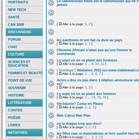
Le camerounais fidele est le camerounais qui ne s
PORTRAITS
jamais
NEW TECH
SANTÉ
[
Aller à la page:
1
,
2
]
CAN 2008
DISCUSSIONS
FORUM
les pantheres m'ont fait ca dure au pays
[
Aller à la page:
1
,
2
]
CHAT
l'Homme Africain n'aime pas qu'une femme le
commande
CULTURE
Le sujet où on se plaint des hommes
SCIENCES ET
[
Aller à la page:
1
...
9
,
10
,
11
]
ÉDUCATION
[ Sondage ]
Validation 2015 sur www.halidemani.n
FEMMES ET BEAUTÉ
[
Aller à la page:
1
...
5
,
6
,
7
]
Actes a
dou ou pas dans 1 relation amoureuse se
POINT DE VUE
vs?
[
Aller à la page:
1
,
2
]
SOUVENIR
Le sujet où on se plaint des femmes
HISTOIRE
[
Aller à la page:
1
...
74
,
75
,
76
]
LITTÉRATURE
Vie Injuste? Coeur en Pleure
[
Aller à la page:
1
,
2
,
3
]
CONTES
Mah Calcul Mah Plan
POÉSIE
on la
drague trop que dou?
LIVRES
[
Aller à la page:
1
,
2
,
3
]
INITIATIVES
les filles cam st materialistes et font soufrir leur fr
[
Aller à la page:
1
...
3
,
4
,
5
]