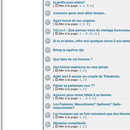
la
greffe pour plaire?
[
Aller à la page:
1
,
2
,
3
,
4
]
comment gerer mon désir devant..
Avoir honte de
ses origines
[
Aller à la page:
1
,
2
,
3
]
Déplacé :
Que pensez-vous du mariage homosexu
[
Aller à la page:
1
...
9
,
10
,
11
]
Si tu m'aimes, offre moi quelque chose à ma valeu
Bring ta nga/ton djo
Que faire de
cet homme ?
Une bonne maitresse ne sera jamais
[
Aller à la page:
1
,
2
]
Aider moi à sauver un couple du Tribalisme.
[
Aller à la page:
1
,
2
]
Filmer sa partenaire nue ??
[
Aller à la page:
1
,
2
]
Astuces pour rester fidele à sa femme.
[
Aller à la page:
1
...
4
,
5
,
6
]
Les Femmes: Masochisme? Sadisme? Sado-
masochisme?
Les hommes qui se font entretenir pas des femm
[
Aller à la page:
1
,
2
]
Situation compliquée
[
Aller à la page:
1
,
2
]