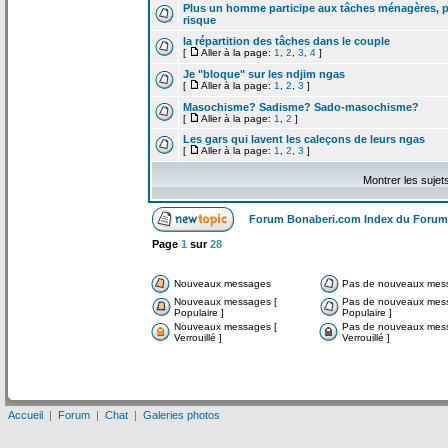
Plus un homme participe aux tâches ménagères, pl
risque
la
répartition des tâches dans le couple
[
Aller à la page:
1
,
2
,
3
,
4
]
Je "bloque" sur les ndjim ngas
[
Aller à la page:
1
,
2
,
3
]
Masochisme? Sadisme? Sado-masochisme?
[
Aller à la page:
1
,
2
]
Les gars qui lavent les caleçons de
leurs ngas
[
Aller à la page:
1
,
2
,
3
]
Montrer les sujet
Forum Bonaberi.com Index du Forum
Page
1
sur
28
Nouveaux messages
Pas de nouveaux mes
Nouveaux messages [
Pas de nouveaux mes
Populaire ]
Populaire ]
Nouveaux messages [
Pas de nouveaux mes
Verrouillé ]
Verrouillé ]
Accueil
|
Forum
|
Chat
|
Galeries photos