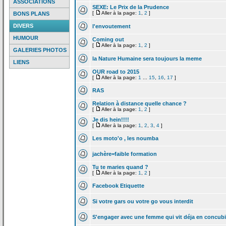
ASSOCIATIONS
SEXE: Le Prix de
la
Prudence
[
Aller à la page:
1
,
2
]
BONS PLANS
DIVERS
l'envoutement
HUMOUR
Coming out
[
Aller à la page:
1
,
2
]
GALERIES PHOTOS
la
Nature Humaine sera toujours la
meme
LIENS
OUR road to 2015
[
Aller à la page:
1
...
15
,
16
,
17
]
RAS
Relation à distance quelle chance ?
[
Aller à la page:
1
,
2
]
Je dis hein!!!!
[
Aller à la page:
1
,
2
,
3
,
4
]
Les moto'o , les noumba
jachère=faible formation
Tu te maries quand ?
[
Aller à la page:
1
,
2
]
Facebook Etiquette
Si votre gars ou votre go vous interdit
S'engager avec une femme qui vit déja en concub