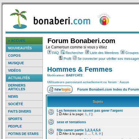
Forum Bonaberi.com
> ACCUEIL
Le Cameroun comme si vous y étiez
NOUVEAUTÉS
FAQ
Rechercher
Liste des Membres
Groupes d
COPOS
Profil
Se connecter pour vérifier ses messages
MUSIQUE
Hommes & Femmes
VIDÉOS
Modérateur:
BABYCAT2
ACTUALITÉS
Utilisateurs parcourant actuellement ce forum : Aucun
DERNIERS
ARTICLES
Forum Bonaberi.com Index du Forum
NEWS
Sujets
SOCIÉTÉ
Les femmes ne savent pas gerer l'argent
FAITS DIVERS
[
Aller à la page:
1
,
2
]
SPORTS
sexe et tentations
PEOPLE
fille camer partie 1,2,3,4,5,6
POTINS DE STARS
[
Aller à la page:
1
...
7
,
8
,
9
]