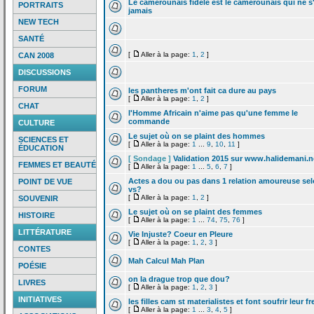
Le camerounais fidele est le camerounais qui ne s
PORTRAITS
jamais
NEW TECH
SANTÉ
[
Aller à la page:
1
,
2
]
CAN 2008
DISCUSSIONS
FORUM
les pantheres m'ont fait ca dure au pays
[
Aller à la page:
1
,
2
]
CHAT
l'Homme Africain n'aime pas qu'une femme le
commande
CULTURE
Le sujet où on se plaint des hommes
SCIENCES ET
[
Aller à la page:
1
...
9
,
10
,
11
]
ÉDUCATION
[ Sondage ]
Validation 2015 sur www.halidemani.n
FEMMES ET BEAUTÉ
[
Aller à la page:
1
...
5
,
6
,
7
]
Actes a
dou ou pas dans 1 relation amoureuse se
POINT DE VUE
vs?
[
Aller à la page:
1
,
2
]
SOUVENIR
Le sujet où on se plaint des femmes
HISTOIRE
[
Aller à la page:
1
...
74
,
75
,
76
]
LITTÉRATURE
Vie Injuste? Coeur en Pleure
[
Aller à la page:
1
,
2
,
3
]
CONTES
Mah Calcul Mah Plan
POÉSIE
on la
drague trop que dou?
LIVRES
[
Aller à la page:
1
,
2
,
3
]
INITIATIVES
les filles cam st materialistes et font soufrir leur fr
[
Aller à la page:
1
...
3
,
4
,
5
]