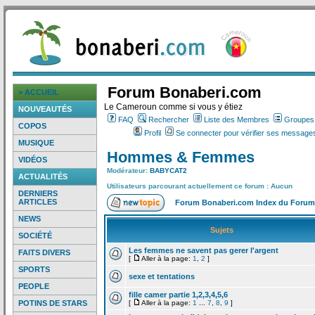
Forum Bonaberi.com
> ACCUEIL
Le Cameroun comme si vous y étiez
NOUVEAUTÉS
FAQ
Rechercher
Liste des Membres
Groupes d
COPOS
Profil
Se connecter pour vérifier ses messages
MUSIQUE
Hommes & Femmes
VIDÉOS
Modérateur:
BABYCAT2
ACTUALITÉS
Utilisateurs parcourant actuellement ce forum : Aucun
DERNIERS
ARTICLES
Forum Bonaberi.com Index du Forum
NEWS
Sujets
SOCIÉTÉ
Les femmes ne savent pas gerer l'argent
FAITS DIVERS
[
Aller à la page:
1
,
2
]
SPORTS
sexe et tentations
PEOPLE
fille camer partie 1,2,3,4,5,6
POTINS DE STARS
[
Aller à la page:
1
...
7
,
8
,
9
]