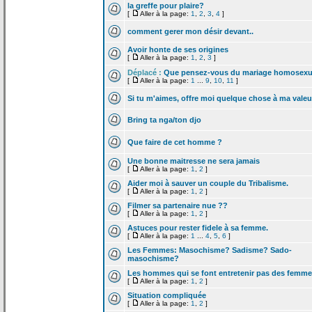
la
greffe pour plaire?
[
Aller à la page:
1
,
2
,
3
,
4
]
comment gerer mon désir devant..
Avoir honte de
ses origines
[
Aller à la page:
1
,
2
,
3
]
Déplacé :
Que pensez-vous du mariage homosexu
[
Aller à la page:
1
...
9
,
10
,
11
]
Si tu m'aimes, offre moi quelque chose à ma valeu
Bring ta nga/ton djo
Que faire de
cet homme ?
Une bonne maitresse ne sera jamais
[
Aller à la page:
1
,
2
]
Aider moi à sauver un couple du Tribalisme.
[
Aller à la page:
1
,
2
]
Filmer sa partenaire nue ??
[
Aller à la page:
1
,
2
]
Astuces pour rester fidele à sa femme.
[
Aller à la page:
1
...
4
,
5
,
6
]
Les Femmes: Masochisme? Sadisme? Sado-
masochisme?
Les hommes qui se font entretenir pas des femm
[
Aller à la page:
1
,
2
]
Situation compliquée
[
Aller à la page:
1
,
2
]