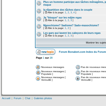
Plus un homme participe aux tâches ménagères, pl
risque
la
répartition des tâches dans le couple
[
Aller à la page:
1
,
2
,
3
,
4
]
Je "bloque" sur les ndjim ngas
[
Aller à la page:
1
,
2
,
3
]
Masochisme? Sadisme? Sado-masochisme?
[
Aller à la page:
1
,
2
]
Les gars qui lavent les caleçons de
leurs ngas
[
Aller à la page:
1
,
2
,
3
]
Montrer les sujet
Forum Bonaberi.com Index du Forum
Page
1
sur
28
Nouveaux messages
Pas de nouveaux mes
Nouveaux messages [
Pas de nouveaux mes
Populaire ]
Populaire ]
Nouveaux messages [
Pas de nouveaux mes
Verrouillé ]
Verrouillé ]
Accueil
|
Forum
|
Chat
|
Galeries photos