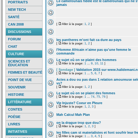
Le camerounais fidele est le camerounais qui ne s
PORTRAITS
jamais
NEW TECH
SANTÉ
[
Aller à la page:
1
,
2
]
CAN 2008
DISCUSSIONS
FORUM
les pantheres m'ont fait ca dure au pays
[
Aller à la page:
1
,
2
]
CHAT
l'Homme Africain n'aime pas qu'une femme le
commande
CULTURE
Le sujet où on se plaint des hommes
SCIENCES ET
[
Aller à la page:
1
...
9
,
10
,
11
]
ÉDUCATION
[ Sondage ]
Validation 2015 sur www.halidemani.n
FEMMES ET BEAUTÉ
[
Aller à la page:
1
...
5
,
6
,
7
]
Actes a
dou ou pas dans 1 relation amoureuse se
POINT DE VUE
vs?
[
Aller à la page:
1
,
2
]
SOUVENIR
Le sujet où on se plaint des femmes
HISTOIRE
[
Aller à la page:
1
...
74
,
75
,
76
]
LITTÉRATURE
Vie Injuste? Coeur en Pleure
[
Aller à la page:
1
,
2
,
3
]
CONTES
Mah Calcul Mah Plan
POÉSIE
on la
drague trop que dou?
LIVRES
[
Aller à la page:
1
,
2
,
3
]
INITIATIVES
les filles cam st materialistes et font soufrir leur fr
[
Aller à la page:
1
...
3
,
4
,
5
]