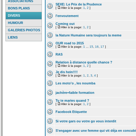
ASSOCIATIONS
SEXE: Le Prix de
la
Prudence
[
Aller à la page:
1
,
2
]
BONS PLANS
DIVERS
l'envoutement
HUMOUR
Coming out
[
Aller à la page:
1
,
2
]
GALERIES PHOTOS
la
Nature Humaine sera toujours la
meme
LIENS
OUR road to 2015
[
Aller à la page:
1
...
15
,
16
,
17
]
RAS
Relation à distance quelle chance ?
[
Aller à la page:
1
,
2
]
Je dis hein!!!!
[
Aller à la page:
1
,
2
,
3
,
4
]
Les moto'o , les noumba
jachère=faible formation
Tu te maries quand ?
[
Aller à la page:
1
,
2
]
Facebook Etiquette
Si votre gars ou votre go vous interdit
S'engager avec une femme qui vit déja en concub