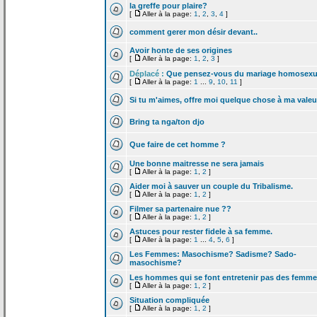
la
greffe pour plaire?
[
Aller à la page:
1
,
2
,
3
,
4
]
comment gerer mon désir devant..
Avoir honte de
ses origines
[
Aller à la page:
1
,
2
,
3
]
Déplacé :
Que pensez-vous du mariage homosexu
[
Aller à la page:
1
...
9
,
10
,
11
]
Si tu m'aimes, offre moi quelque chose à ma valeu
Bring ta nga/ton djo
Que faire de
cet homme ?
Une bonne maitresse ne sera jamais
[
Aller à la page:
1
,
2
]
Aider moi à sauver un couple du Tribalisme.
[
Aller à la page:
1
,
2
]
Filmer sa partenaire nue ??
[
Aller à la page:
1
,
2
]
Astuces pour rester fidele à sa femme.
[
Aller à la page:
1
...
4
,
5
,
6
]
Les Femmes: Masochisme? Sadisme? Sado-
masochisme?
Les hommes qui se font entretenir pas des femm
[
Aller à la page:
1
,
2
]
Situation compliquée
[
Aller à la page:
1
,
2
]