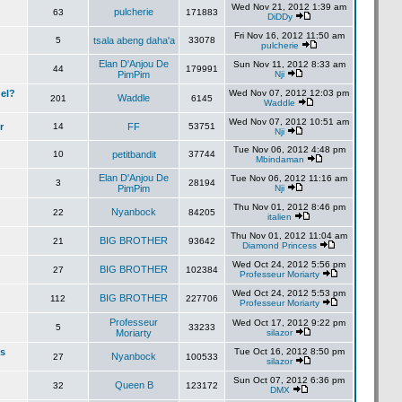
Wed Nov 21, 2012 1:39 am
pulcherie
63
171883
DiDDy
Fri Nov 16, 2012 11:50 am
5
tsala abeng daha'a
33078
pulcherie
Elan D'Anjou De
Sun Nov 11, 2012 8:33 am
44
179991
PimPim
Nji
el?
Wed Nov 07, 2012 12:03 pm
Waddle
201
6145
Waddle
Wed Nov 07, 2012 10:51 am
r
14
FF
53751
Nji
Tue Nov 06, 2012 4:48 pm
10
petitbandit
37744
Mbindaman
Elan D'Anjou De
Tue Nov 06, 2012 11:16 am
3
28194
PimPim
Nji
Thu Nov 01, 2012 8:46 pm
Nyanbock
22
84205
italien
Thu Nov 01, 2012 11:04 am
BIG BROTHER
21
93642
Diamond Princess
Wed Oct 24, 2012 5:56 pm
BIG BROTHER
27
102384
Professeur Moriarty
Wed Oct 24, 2012 5:53 pm
BIG BROTHER
112
227706
Professeur Moriarty
Professeur
Wed Oct 17, 2012 9:22 pm
5
33233
Moriarty
silazor
es
Tue Oct 16, 2012 8:50 pm
Nyanbock
27
100533
silazor
Sun Oct 07, 2012 6:36 pm
Queen B
32
123172
DMX