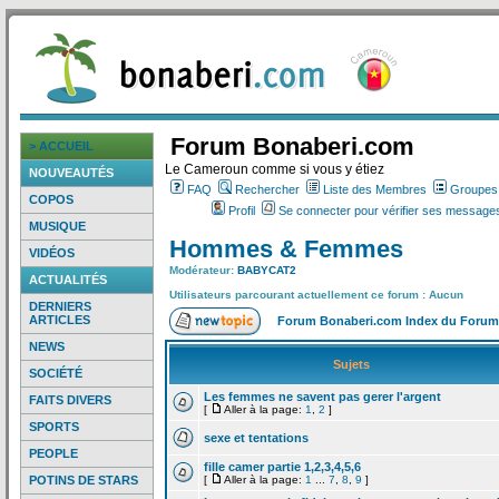
Forum Bonaberi.com
> ACCUEIL
Le Cameroun comme si vous y étiez
NOUVEAUTÉS
FAQ
Rechercher
Liste des Membres
Groupes d
COPOS
Profil
Se connecter pour vérifier ses messages
MUSIQUE
Hommes & Femmes
VIDÉOS
Modérateur:
BABYCAT2
ACTUALITÉS
Utilisateurs parcourant actuellement ce forum : Aucun
DERNIERS
ARTICLES
Forum Bonaberi.com Index du Forum
NEWS
Sujets
SOCIÉTÉ
Les femmes ne savent pas gerer l'argent
FAITS DIVERS
[
Aller à la page:
1
,
2
]
SPORTS
sexe et tentations
PEOPLE
fille camer partie 1,2,3,4,5,6
POTINS DE STARS
[
Aller à la page:
1
...
7
,
8
,
9
]