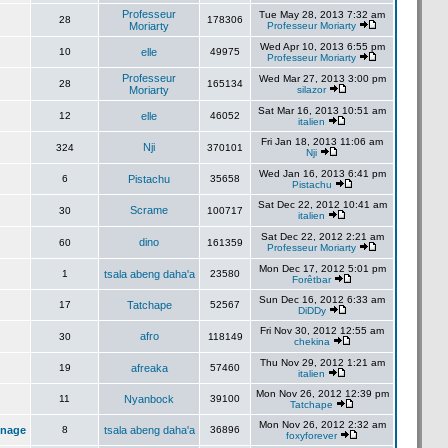
Professeur
Tue May 28, 2013 7:32 am
28
178306
Moriarty
Professeur Moriarty
Wed Apr 10, 2013 6:55 pm
10
elle
49975
Professeur Moriarty
Professeur
Wed Mar 27, 2013 3:00 pm
28
165134
Moriarty
silazor
Sat Mar 16, 2013 10:51 am
12
elle
46052
italien
Fri Jan 18, 2013 11:06 am
Nji
324
370101
Nji
Wed Jan 16, 2013 6:41 pm
6
Pistachu
35658
Pistachu
Sat Dec 22, 2012 10:41 am
Scrame
30
100717
italien
Sat Dec 22, 2012 2:21 am
dino
60
161359
Professeur Moriarty
Mon Dec 17, 2012 5:01 pm
1
tsala abeng daha'a
23580
Forêtbar
Sun Dec 16, 2012 6:33 am
17
Tatchape
52567
DiDDy
Fri Nov 30, 2012 12:55 am
afro
30
118149
chekina
Thu Nov 29, 2012 1:21 am
19
afreaka
57460
italien
Mon Nov 26, 2012 12:39 pm
11
Nyanbock
39100
Tatchape
Mon Nov 26, 2012 2:32 am
inage
8
tsala abeng daha'a
36896
foxyforever