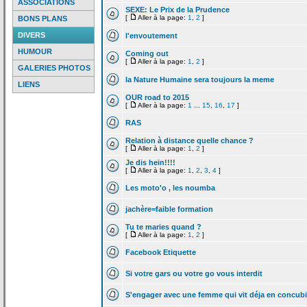
ASSOCIATIONS
SEXE: Le Prix de
la
Prudence
[
Aller à la page:
1
,
2
]
BONS PLANS
DIVERS
l'envoutement
HUMOUR
Coming out
[
Aller à la page:
1
,
2
]
GALERIES PHOTOS
la
Nature Humaine sera toujours la
meme
LIENS
OUR road to 2015
[
Aller à la page:
1
...
15
,
16
,
17
]
RAS
Relation à distance quelle chance ?
[
Aller à la page:
1
,
2
]
Je dis hein!!!!
[
Aller à la page:
1
,
2
,
3
,
4
]
Les moto'o , les noumba
jachère=faible formation
Tu te maries quand ?
[
Aller à la page:
1
,
2
]
Facebook Etiquette
Si votre gars ou votre go vous interdit
S'engager avec une femme qui vit déja en concub