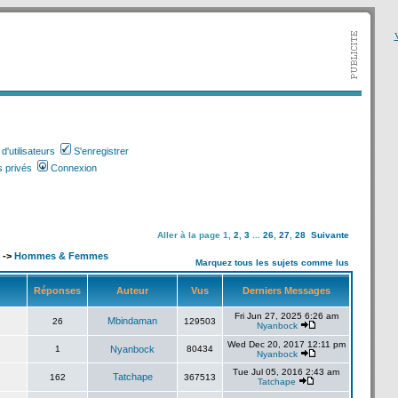
V
'utilisateurs
S'enregistrer
 privés
Connexion
Aller à la page
1
,
2
,
3
...
26
,
27
,
28
Suivante
->
Hommes & Femmes
Marquez tous les sujets comme lus
Réponses
Auteur
Vus
Derniers Messages
Fri Jun 27, 2025 6:26 am
Mbindaman
26
129503
Nyanbock
Wed Dec 20, 2017 12:11 pm
1
Nyanbock
80434
Nyanbock
Tue Jul 05, 2016 2:43 am
Tatchape
162
367513
Tatchape