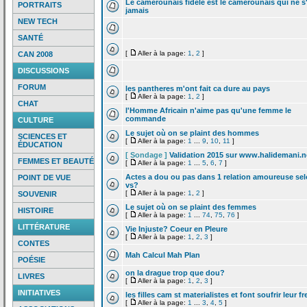
Le camerounais fidele est le camerounais qui ne s
PORTRAITS
jamais
NEW TECH
SANTÉ
[
Aller à la page:
1
,
2
]
CAN 2008
DISCUSSIONS
FORUM
les pantheres m'ont fait ca dure au pays
[
Aller à la page:
1
,
2
]
CHAT
l'Homme Africain n'aime pas qu'une femme le
commande
CULTURE
Le sujet où on se plaint des hommes
SCIENCES ET
[
Aller à la page:
1
...
9
,
10
,
11
]
ÉDUCATION
[ Sondage ]
Validation 2015 sur www.halidemani.n
FEMMES ET BEAUTÉ
[
Aller à la page:
1
...
5
,
6
,
7
]
Actes a
dou ou pas dans 1 relation amoureuse se
POINT DE VUE
vs?
[
Aller à la page:
1
,
2
]
SOUVENIR
Le sujet où on se plaint des femmes
HISTOIRE
[
Aller à la page:
1
...
74
,
75
,
76
]
LITTÉRATURE
Vie Injuste? Coeur en Pleure
[
Aller à la page:
1
,
2
,
3
]
CONTES
Mah Calcul Mah Plan
POÉSIE
on la
drague trop que dou?
LIVRES
[
Aller à la page:
1
,
2
,
3
]
INITIATIVES
les filles cam st materialistes et font soufrir leur fr
[
Aller à la page:
1
...
3
,
4
,
5
]