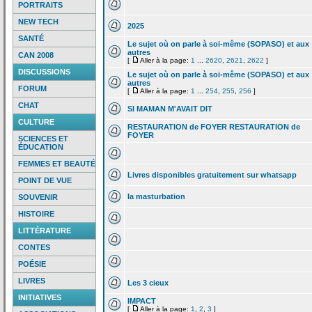
PORTRAITS
NEW TECH
2025
SANTÉ
Le sujet où on parle à soi-même (SOPASO) et aux
autres
CAN 2008
[
Aller à la page:
1
...
2620
,
2621
,
2622
]
DISCUSSIONS
Le sujet où on parle à soi-même (SOPASO) et aux
autres
FORUM
[
Aller à la page:
1
...
254
,
255
,
256
]
CHAT
SI MAMAN M'AVAIT DIT
CULTURE
RESTAURATION de
FOYER RESTAURATION de
FOYER
SCIENCES ET
ÉDUCATION
FEMMES ET BEAUTÉ
Livres disponibles gratuitement sur whatsapp
POINT DE VUE
la
masturbation
SOUVENIR
HISTOIRE
LITTÉRATURE
CONTES
POÉSIE
LIVRES
Les 3 cieux
INITIATIVES
IMPACT
[
Aller à la page:
1
,
2
,
3
]