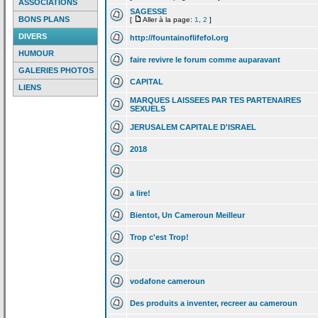
ASSOCIATIONS
SAGESSE
BONS PLANS
[
Aller à la page:
1
,
2
]
DIVERS
http://fountainoflifefol.org
HUMOUR
faire revivre le forum comme auparavant
GALERIES PHOTOS
CAPITAL
LIENS
MARQUES LAISSEES PAR TES PARTENAIRES
SEXUELS
JERUSALEM CAPITALE D'ISRAEL
2018
a
lire!
Bientot, Un Cameroun Meilleur
Trop c'est Trop!
vodafone cameroun
Des produits a
inventer, recreer au cameroun