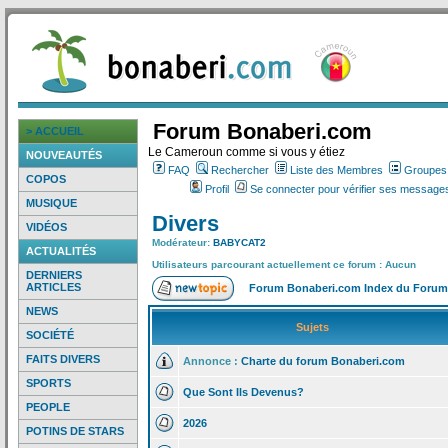
Forum Bonaberi.com
> ACCUEIL
Le Cameroun comme si vous y étiez
NOUVEAUTÉS
FAQ
Rechercher
Liste des Membres
Groupes d
COPOS
Profil
Se connecter pour vérifier ses messages
MUSIQUE
Divers
VIDÉOS
Modérateur:
BABYCAT2
ACTUALITÉS
Utilisateurs parcourant actuellement ce forum : Aucun
DERNIERS
ARTICLES
Forum Bonaberi.com Index du Forum
NEWS
Sujets
SOCIÉTÉ
FAITS DIVERS
Annonce :
Charte du forum Bonaberi.com
SPORTS
Que Sont Ils Devenus?
PEOPLE
2026
POTINS DE STARS