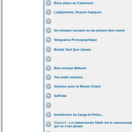
Bons plans au Cameroun
Logigramme, Soyons logiques
les-reseaux-sociaux-vu-du-prisme-dun-camer
Vengeance Pornographique
Bettah Tard Que Jamais
Bien envoye Mebara!
Tres belle initiative
Solution pour le Moyen Orient
SoPaVal
Interdiction de
Zanga la
Petite...
Déplacé :
Le camerounais fidele est le camerounai
qui ne s'est jamais