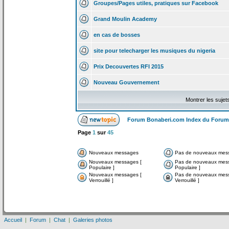
Groupes/Pages utiles, pratiques sur Facebook
Grand Moulin Academy
en cas de
bosses
site pour telecharger les musiques du nigeria
Prix Decouvertes RFI 2015
Nouveau Gouvernement
Montrer les sujet
Forum Bonaberi.com Index du Forum
Page
1
sur
45
Nouveaux messages
Pas de nouveaux mes
Nouveaux messages [
Pas de nouveaux mes
Populaire ]
Populaire ]
Nouveaux messages [
Pas de nouveaux mes
Verrouillé ]
Verrouillé ]
Accueil
|
Forum
|
Chat
|
Galeries photos