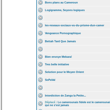
Bons plans au Cameroun
Logigramme, Soyons logiques
les-reseaux-sociaux-vu-du-prisme-dun-camer
Vengeance Pornographique
Bettah Tard Que Jamais
Bien envoye Mebara!
Tres belle initiative
Solution pour le Moyen Orient
SoPaVal
Interdiction de
Zanga la
Petite...
Déplacé :
Le camerounais fidele est le camerounai
qui ne s'est jamais