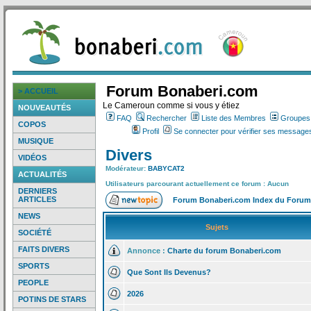
Forum Bonaberi.com
> ACCUEIL
Le Cameroun comme si vous y étiez
NOUVEAUTÉS
FAQ
Rechercher
Liste des Membres
Groupes d
COPOS
Profil
Se connecter pour vérifier ses messages
MUSIQUE
Divers
VIDÉOS
Modérateur:
BABYCAT2
ACTUALITÉS
Utilisateurs parcourant actuellement ce forum : Aucun
DERNIERS
ARTICLES
Forum Bonaberi.com Index du Forum
NEWS
Sujets
SOCIÉTÉ
FAITS DIVERS
Annonce :
Charte du forum Bonaberi.com
SPORTS
Que Sont Ils Devenus?
PEOPLE
2026
POTINS DE STARS