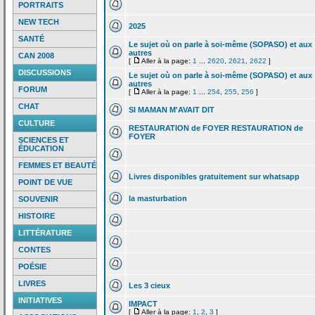
PORTRAITS
NEW TECH
2025
SANTÉ
Le sujet où on parle à soi-même (SOPASO) et aux
autres
CAN 2008
[
Aller à la page:
1
...
2620
,
2621
,
2622
]
DISCUSSIONS
Le sujet où on parle à soi-même (SOPASO) et aux
autres
FORUM
[
Aller à la page:
1
...
254
,
255
,
256
]
CHAT
SI MAMAN M'AVAIT DIT
CULTURE
RESTAURATION de
FOYER RESTAURATION de
FOYER
SCIENCES ET
ÉDUCATION
FEMMES ET BEAUTÉ
Livres disponibles gratuitement sur whatsapp
POINT DE VUE
la
masturbation
SOUVENIR
HISTOIRE
LITTÉRATURE
CONTES
POÉSIE
LIVRES
Les 3 cieux
INITIATIVES
IMPACT
[
Aller à la page:
1
,
2
,
3
]