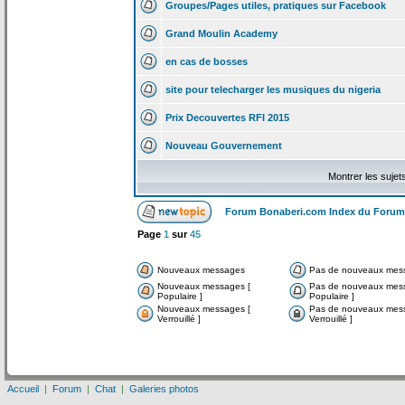
Groupes/Pages utiles, pratiques sur Facebook
Grand Moulin Academy
en cas de
bosses
site pour telecharger les musiques du nigeria
Prix Decouvertes RFI 2015
Nouveau Gouvernement
Montrer les sujet
Forum Bonaberi.com Index du Forum
Page
1
sur
45
Nouveaux messages
Pas de nouveaux mes
Nouveaux messages [
Pas de nouveaux mes
Populaire ]
Populaire ]
Nouveaux messages [
Pas de nouveaux mes
Verrouillé ]
Verrouillé ]
Accueil
|
Forum
|
Chat
|
Galeries photos