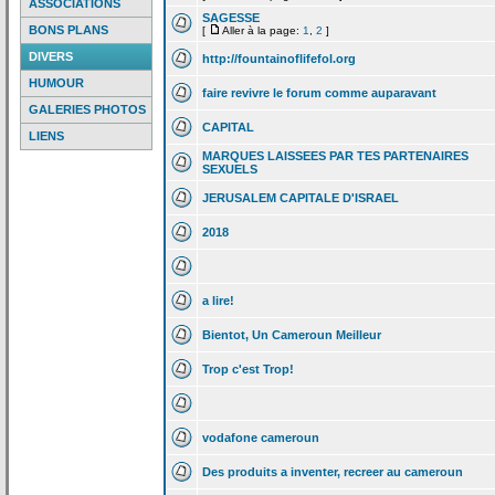
ASSOCIATIONS
SAGESSE
BONS PLANS
[
Aller à la page:
1
,
2
]
DIVERS
http://fountainoflifefol.org
HUMOUR
faire revivre le forum comme auparavant
GALERIES PHOTOS
CAPITAL
LIENS
MARQUES LAISSEES PAR TES PARTENAIRES
SEXUELS
JERUSALEM CAPITALE D'ISRAEL
2018
a
lire!
Bientot, Un Cameroun Meilleur
Trop c'est Trop!
vodafone cameroun
Des produits a
inventer, recreer au cameroun