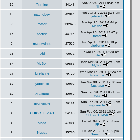
Sat Apr 30, 2011 8:35 pm
10
Turbine
34143
Nji
Wed Apr 27, 2011 8:58 pm
15
natchoboy
42084
yebokolo
Tue Apr 26, 2011 4:44 pm
foster
56
132673
Magne
Tue Apr 26, 2011 12:07 pm
16
teetee
44795
foster
Tue Apr 19, 2011 5:18 pm
5
mace windu
27529
girokonto
Fri Apr 15, 2011 12:30 pm
bibi
22
75632
bibi
Mon Mar 28, 2011 2:53 pm
MySon
37
99887
MySon
Wed Mar 16, 2011 12:24 am
lorelianne
24
79720
lorelianne
Tue Mar 08, 2011 12:30 am
16
yebokolo
45605
Tatchape
Sun Feb 20, 2011 9:41 pm
11
Shantelle
35666
vera
Sun Feb 20, 2011 2:13 pm
5
mignoncite
26101
mignoncite
Sun Feb 06, 2011 10:22 pm
4
CHICOTE MAN
24183
CHICOTE MAN
Fri Feb 04, 2011 2:37 am
6
Mada
27606
FF
Fri Jan 21, 2011 6:00 pm
3
Ngada
35700
Queen B