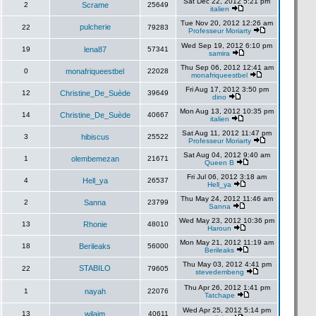
Sat Dec 22, 2012 5:21 pm
2
Scrame
25649
italien
Tue Nov 20, 2012 12:26 am
pulcherie
22
79283
Professeur Moriarty
Wed Sep 19, 2012 6:10 pm
19
lena87
57341
samira
Thu Sep 06, 2012 12:41 am
0
monafriqueestbel
22028
monafriqueestbel
Fri Aug 17, 2012 3:50 pm
12
Christine_De_Suède
39649
dino
Mon Aug 13, 2012 10:35 pm
14
Christine_De_Suède
40667
italien
Sat Aug 11, 2012 11:47 pm
3
hibiscus
25522
Professeur Moriarty
Sat Aug 04, 2012 9:40 am
1
olembemezan
21671
Queen B
Fri Jul 06, 2012 3:18 am
4
Hell_ya
26537
Hell_ya
Thu May 24, 2012 11:46 am
2
Sanna
23799
Sanna
Wed May 23, 2012 10:36 pm
13
Rhonie
48010
Haroun
Mon May 21, 2012 11:19 am
18
Berileaks
56000
Berileaks
Thu May 03, 2012 4:41 pm
STABILO
22
79605
stevedembeng
Thu Apr 26, 2012 1:41 pm
1
nayah
22076
Tatchape
Wed Apr 25, 2012 5:14 pm
13
wilaim
40611