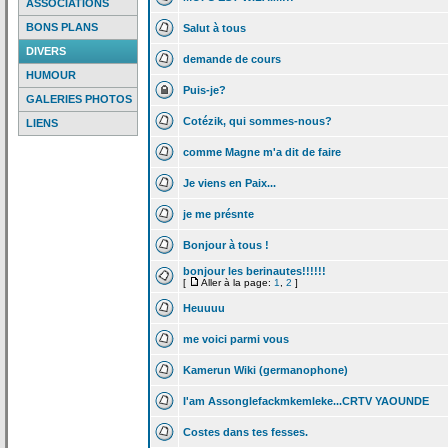
ASSOCIATIONS
BONS PLANS
Salut à tous
DIVERS
demande de
cours
HUMOUR
Puis-je?
GALERIES PHOTOS
Cotézik, qui sommes-nous?
LIENS
comme Magne m'a
dit de
faire
Je viens en Paix...
je me présnte
Bonjour à tous !
bonjour les berinautes!!!!!!
[
Aller à la page:
1
,
2
]
Heuuuu
me voici parmi vous
Kamerun Wiki (germanophone)
I'am Assonglefackmkemleke...CRTV YAOUNDE
Costes dans tes fesses.