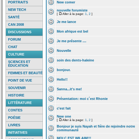
PORTRAITS
New comer
NEW TECH
nouvelle forumiste
[
Aller à la page:
1
,
2
]
SANTÉ
Je me lance
CAN 2008
Mon afrique est bel
DISCUSSIONS
FORUM
Je me présente ....
CHAT
Nouvelle
CULTURE
soin des dents-haleine
SCIENCES ET
ÉDUCATION
bonjour.
FEMMES ET BEAUTÉ
Hello!!
POINT DE VUE
SOUVENIR
Sanna...it's me!
HISTOIRE
Présentation: moi c´est Rhonie
LITTÉRATURE
c'est fait
CONTES
New one
POÉSIE
[
Aller à la page:
1
,
2
]
LIVRES
Bonjour je suis Nayah et fière de
rejoindre notre
communauté
INITIATIVES
MOI C EST WILAIM!!!