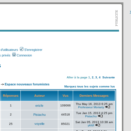
V
'utilisateurs
S'enregistrer
 privés
Connexion
s
Aller à la page
1
,
2
,
3
,
4
Suivante
->
Espace nouveaux forumistes
Marquez tous les sujets comme lus
Réponses
Auteur
Vus
Derniers Messages
Thu May 16, 2013 6:25 am
1
ericfe
109066
Professeur Moriarty
Tue Jan 15, 2013 4:25 pm
2
Pistachu
44518
Pistachu
Sat Jan 05, 2013 10:38 am
voyelle
25
85021
ykfdf