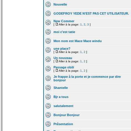
Nouvelle
GODEFROY YEDE N'EST PAS CET UTILISATEUR.
New Commer
[
Aller à la page:
1
,
2
,
3
]
moi c'est tatie
Mon nom est Mace Mace windu
une place?
[
Aller à la page:
1
,
2
]
Un nouveau
[
Aller à la page:
1
,
2
]
Passage obili
[
Aller à la page:
1
,
2
]
Je frappe à la
porte et je commence par dire
bonjour
Shantelle
Bjr a
tous
salutalement
Bonjour Bonjour
Présentation