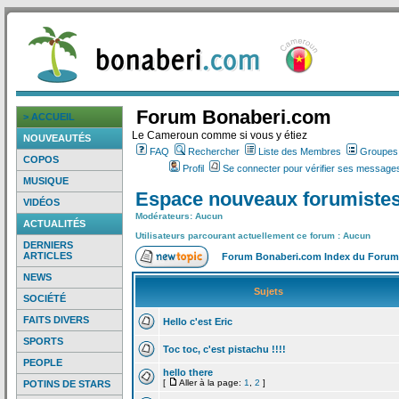
Forum Bonaberi.com
> ACCUEIL
Le Cameroun comme si vous y étiez
NOUVEAUTÉS
FAQ
Rechercher
Liste des Membres
Groupes d
COPOS
Profil
Se connecter pour vérifier ses messages
MUSIQUE
Espace nouveaux forumiste
VIDÉOS
Modérateurs: Aucun
ACTUALITÉS
Utilisateurs parcourant actuellement ce forum : Aucun
DERNIERS
ARTICLES
Forum Bonaberi.com Index du Forum
NEWS
Sujets
SOCIÉTÉ
FAITS DIVERS
Hello c'est Eric
SPORTS
Toc toc, c'est pistachu !!!!
PEOPLE
hello there
[
Aller à la page:
1
,
2
]
POTINS DE STARS