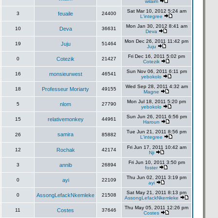
wilaim
Sat Mar 10, 2012 5:24 am
3
feuaile
24400
L'integree
Mon Jan 30, 2012 8:41 am
10
Deva
36631
Deva
Mon Dec 26, 2011 11:42 pm
19
Juju
51464
Juju
Fri Dec 16, 2011 5:02 pm
0
Cotezik
21427
Cotezik
Sun Nov 06, 2011 6:11 pm
16
monsieurwest
46541
yebokolo
Wed Sep 28, 2011 4:32 am
18
Professeur Moriarty
49155
Magne
Mon Jul 18, 2011 5:20 pm
5
nlom
27790
yebokolo
Sun Jun 26, 2011 6:56 pm
15
relativemonkey
44961
Haroun
Tue Jun 21, 2011 8:56 pm
samira
26
85882
L'integree
Fri Jun 17, 2011 10:42 am
12
Rochak
42174
Nji
Fri Jun 10, 2011 3:50 pm
3
annib
26894
foster
Thu Jun 02, 2011 3:19 pm
0
ayi
22109
ayi
Sat May 21, 2011 8:13 pm
0
AssongLefackNkemleke
21508
AssongLefackNkemleke
Thu May 05, 2011 12:26 pm
11
Costes
37646
Costes