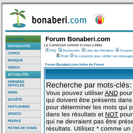
Forum Bonaberi.com
> ACCUEIL
Le Cameroun comme si vous y étiez
NOUVEAUTÉS
FAQ
Rechercher
Liste des Membres
Groupes d
COPOS
Profil
Se connecter pour vérifier ses messages
MUSIQUE
Forum Bonaberi.com Index du Forum
VIDÉOS
ACTUALITÉS
DERNIERS
Recherche par mots-clés:
ARTICLES
Vous pouvez utiliser
AND
pour
NEWS
qui doivent être présents dans 
SOCIÉTÉ
pour déterminer les mots qui 
FAITS DIVERS
dans les résultats et
NOT
pour
SPORTS
qui ne devraient pas être prés
PEOPLE
résultats. Utilisez * comme un
POTINS DE STARS