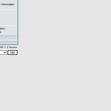
es messages
iers
s
 GMT + 2 Heures