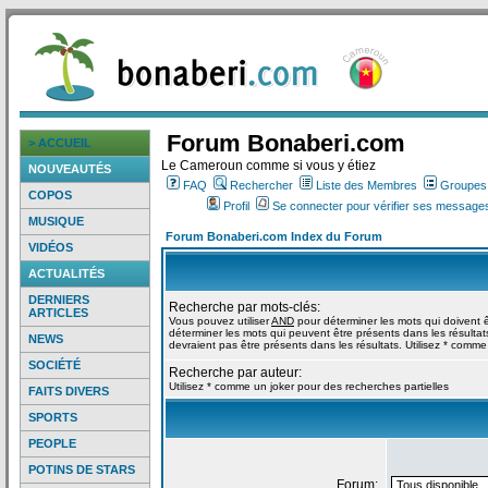
Forum Bonaberi.com
> ACCUEIL
Le Cameroun comme si vous y étiez
NOUVEAUTÉS
FAQ
Rechercher
Liste des Membres
Groupes d
COPOS
Profil
Se connecter pour vérifier ses messages
MUSIQUE
Forum Bonaberi.com Index du Forum
VIDÉOS
ACTUALITÉS
DERNIERS
Recherche par mots-clés:
ARTICLES
Vous pouvez utiliser
AND
pour déterminer les mots qui doivent ê
déterminer les mots qui peuvent être présents dans les résultat
NEWS
devraient pas être présents dans les résultats. Utilisez * comme
SOCIÉTÉ
Recherche par auteur:
Utilisez * comme un joker pour des recherches partielles
FAITS DIVERS
SPORTS
PEOPLE
POTINS DE STARS
Forum: