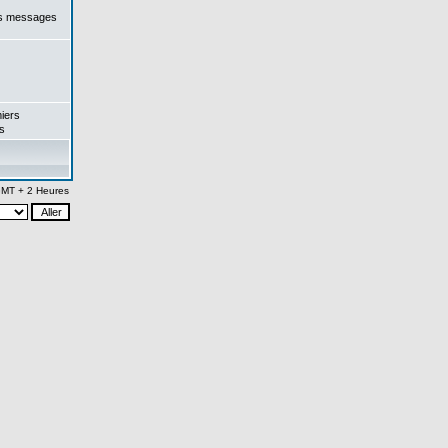
es messages
iers
s
 GMT + 2 Heures