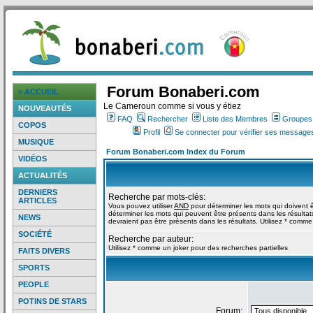
Forum Bonaberi.com
> ACCUEIL
Le Cameroun comme si vous y étiez
NOUVEAUTÉS
FAQ
Rechercher
Liste des Membres
Groupes d
COPOS
Profil
Se connecter pour vérifier ses messages
MUSIQUE
Forum Bonaberi.com Index du Forum
VIDÉOS
ACTUALITÉS
DERNIERS
Recherche par mots-clés:
ARTICLES
Vous pouvez utiliser
AND
pour déterminer les mots qui doivent ê
déterminer les mots qui peuvent être présents dans les résultat
NEWS
devraient pas être présents dans les résultats. Utilisez * comme
SOCIÉTÉ
Recherche par auteur:
Utilisez * comme un joker pour des recherches partielles
FAITS DIVERS
SPORTS
PEOPLE
POTINS DE STARS
Forum: