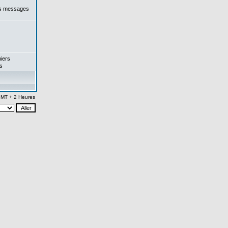
es messages
iers
s
 GMT + 2 Heures