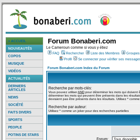
Forum Bonaberi.com
> ACCUEIL
Le Cameroun comme si vous y étiez
NOUVEAUTÉS
FAQ
Rechercher
Liste des Membres
Groupes d
COPOS
Profil
Se connecter pour vérifier ses messages
MUSIQUE
Forum Bonaberi.com Index du Forum
VIDÉOS
ACTUALITÉS
DERNIERS
Recherche par mots-clés:
ARTICLES
Vous pouvez utiliser
AND
pour déterminer les mots qui doivent ê
déterminer les mots qui peuvent être présents dans les résultat
NEWS
devraient pas être présents dans les résultats. Utilisez * comme
SOCIÉTÉ
Recherche par auteur:
Utilisez * comme un joker pour des recherches partielles
FAITS DIVERS
SPORTS
PEOPLE
POTINS DE STARS
Forum: