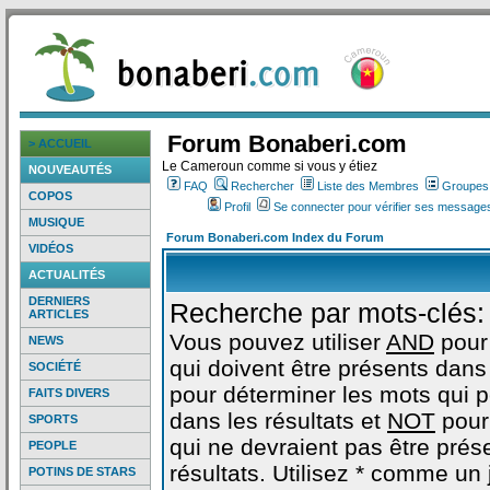
Forum Bonaberi.com
> ACCUEIL
Le Cameroun comme si vous y étiez
NOUVEAUTÉS
FAQ
Rechercher
Liste des Membres
Groupes d
COPOS
Profil
Se connecter pour vérifier ses messages
MUSIQUE
Forum Bonaberi.com Index du Forum
VIDÉOS
ACTUALITÉS
DERNIERS
Recherche par mots-clés:
ARTICLES
Vous pouvez utiliser
AND
pour
NEWS
qui doivent être présents dans 
SOCIÉTÉ
pour déterminer les mots qui 
FAITS DIVERS
dans les résultats et
NOT
pour
SPORTS
qui ne devraient pas être prés
PEOPLE
résultats. Utilisez * comme un
POTINS DE STARS