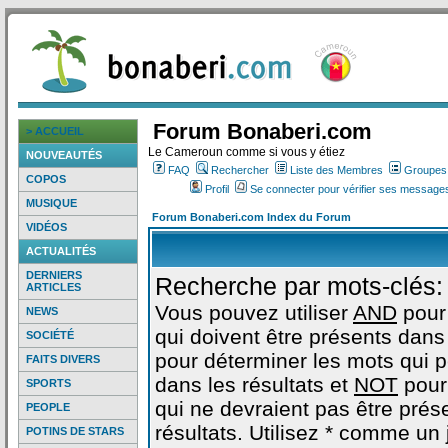
Forum Bonaberi.com
> ACCUEIL
Le Cameroun comme si vous y étiez
NOUVEAUTÉS
FAQ
Rechercher
Liste des Membres
Groupes d
COPOS
Profil
Se connecter pour vérifier ses messages
MUSIQUE
Forum Bonaberi.com Index du Forum
VIDÉOS
ACTUALITÉS
DERNIERS
Recherche par mots-clés:
ARTICLES
Vous pouvez utiliser
AND
pour
NEWS
qui doivent être présents dans 
SOCIÉTÉ
pour déterminer les mots qui 
FAITS DIVERS
dans les résultats et
NOT
pour
SPORTS
qui ne devraient pas être prés
PEOPLE
résultats. Utilisez * comme un
POTINS DE STARS