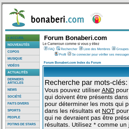
Forum Bonaberi.com
> ACCUEIL
Le Cameroun comme si vous y étiez
NOUVEAUTÉS
FAQ
Rechercher
Liste des Membres
Groupes d
COPOS
Profil
Se connecter pour vérifier ses messages
MUSIQUE
Forum Bonaberi.com Index du Forum
VIDÉOS
ACTUALITÉS
DERNIERS
Recherche par mots-clés:
ARTICLES
Vous pouvez utiliser
AND
pour
NEWS
qui doivent être présents dans 
SOCIÉTÉ
pour déterminer les mots qui 
FAITS DIVERS
dans les résultats et
NOT
pour
SPORTS
qui ne devraient pas être prés
PEOPLE
résultats. Utilisez * comme un
POTINS DE STARS