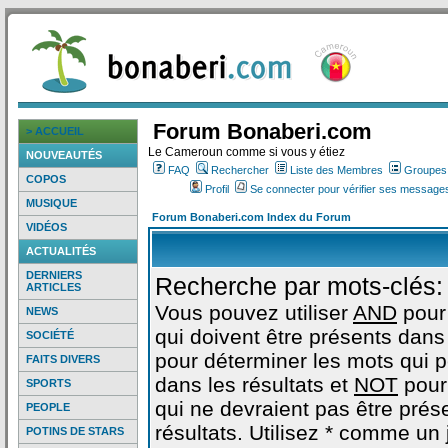
Forum Bonaberi.com
> ACCUEIL
Le Cameroun comme si vous y étiez
NOUVEAUTÉS
FAQ
Rechercher
Liste des Membres
Groupes d
COPOS
Profil
Se connecter pour vérifier ses messages
MUSIQUE
Forum Bonaberi.com Index du Forum
VIDÉOS
ACTUALITÉS
DERNIERS
Recherche par mots-clés:
ARTICLES
Vous pouvez utiliser
AND
pour
NEWS
qui doivent être présents dans 
SOCIÉTÉ
pour déterminer les mots qui 
FAITS DIVERS
dans les résultats et
NOT
pour
SPORTS
qui ne devraient pas être prés
PEOPLE
résultats. Utilisez * comme un
POTINS DE STARS