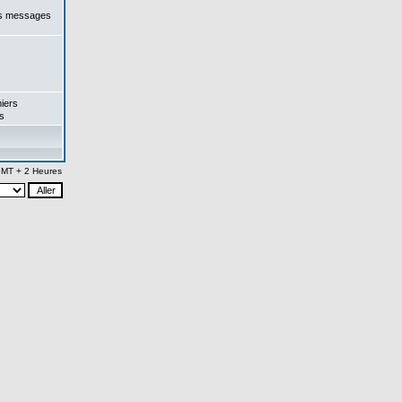
es messages
iers
s
 GMT + 2 Heures