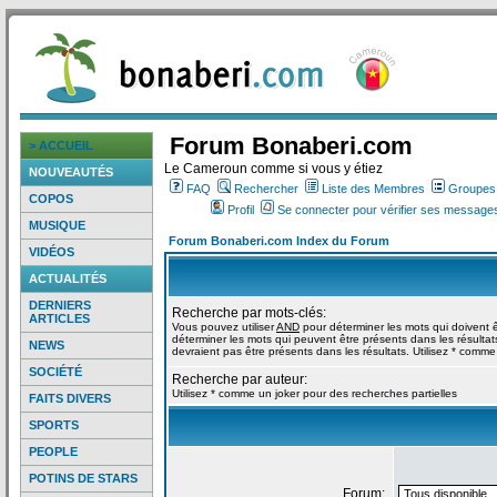
Forum Bonaberi.com
> ACCUEIL
Le Cameroun comme si vous y étiez
NOUVEAUTÉS
FAQ
Rechercher
Liste des Membres
Groupes d
COPOS
Profil
Se connecter pour vérifier ses messages
MUSIQUE
Forum Bonaberi.com Index du Forum
VIDÉOS
ACTUALITÉS
DERNIERS
Recherche par mots-clés:
ARTICLES
Vous pouvez utiliser
AND
pour déterminer les mots qui doivent ê
déterminer les mots qui peuvent être présents dans les résultat
NEWS
devraient pas être présents dans les résultats. Utilisez * comme
SOCIÉTÉ
Recherche par auteur:
Utilisez * comme un joker pour des recherches partielles
FAITS DIVERS
SPORTS
PEOPLE
POTINS DE STARS
Forum: