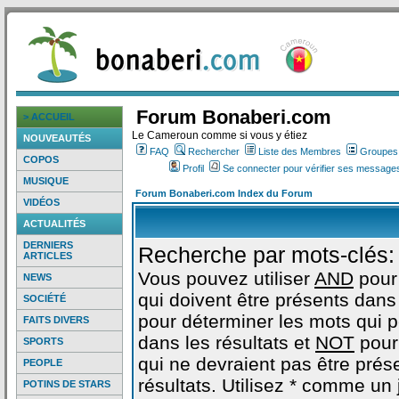
Forum Bonaberi.com
> ACCUEIL
Le Cameroun comme si vous y étiez
NOUVEAUTÉS
FAQ
Rechercher
Liste des Membres
Groupes d
COPOS
Profil
Se connecter pour vérifier ses messages
MUSIQUE
Forum Bonaberi.com Index du Forum
VIDÉOS
ACTUALITÉS
DERNIERS
Recherche par mots-clés:
ARTICLES
Vous pouvez utiliser
AND
pour
NEWS
qui doivent être présents dans 
SOCIÉTÉ
pour déterminer les mots qui 
FAITS DIVERS
dans les résultats et
NOT
pour
SPORTS
qui ne devraient pas être prés
PEOPLE
résultats. Utilisez * comme un
POTINS DE STARS