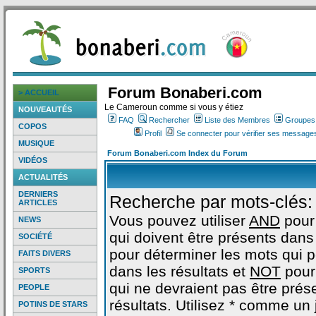
Forum Bonaberi.com
> ACCUEIL
Le Cameroun comme si vous y étiez
NOUVEAUTÉS
FAQ
Rechercher
Liste des Membres
Groupes d
COPOS
Profil
Se connecter pour vérifier ses messages
MUSIQUE
Forum Bonaberi.com Index du Forum
VIDÉOS
ACTUALITÉS
DERNIERS
Recherche par mots-clés:
ARTICLES
Vous pouvez utiliser
AND
pour
NEWS
qui doivent être présents dans 
SOCIÉTÉ
pour déterminer les mots qui 
FAITS DIVERS
dans les résultats et
NOT
pour
SPORTS
qui ne devraient pas être prés
PEOPLE
résultats. Utilisez * comme un
POTINS DE STARS