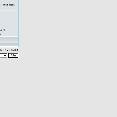
es messages
iers
s
 GMT + 2 Heures