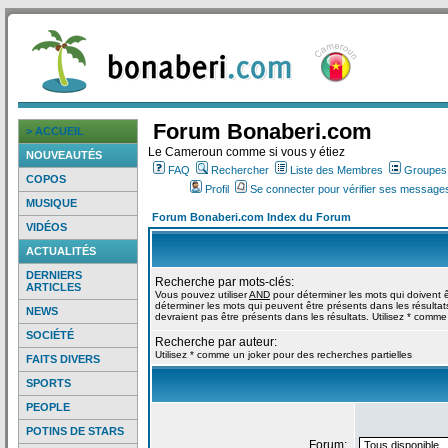
Forum Bonaberi.com
> ACCUEIL
Le Cameroun comme si vous y étiez
NOUVEAUTÉS
FAQ
Rechercher
Liste des Membres
Groupes d
COPOS
Profil
Se connecter pour vérifier ses messages
MUSIQUE
Forum Bonaberi.com Index du Forum
VIDÉOS
ACTUALITÉS
DERNIERS
Recherche par mots-clés:
ARTICLES
Vous pouvez utiliser
AND
pour déterminer les mots qui doivent ê
déterminer les mots qui peuvent être présents dans les résultat
NEWS
devraient pas être présents dans les résultats. Utilisez * comme
SOCIÉTÉ
Recherche par auteur:
Utilisez * comme un joker pour des recherches partielles
FAITS DIVERS
SPORTS
PEOPLE
POTINS DE STARS
Forum: