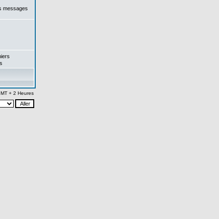
es messages
iers
s
 GMT + 2 Heures