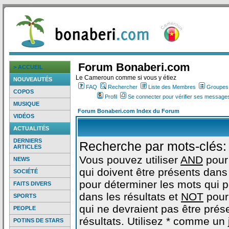
Forum Bonaberi.com
> ACCUEIL
Le Cameroun comme si vous y étiez
NOUVEAUTÉS
FAQ
Rechercher
Liste des Membres
Groupes d
COPOS
Profil
Se connecter pour vérifier ses messages
MUSIQUE
Forum Bonaberi.com Index du Forum
VIDÉOS
ACTUALITÉS
DERNIERS
Recherche par mots-clés:
ARTICLES
Vous pouvez utiliser
AND
pour
NEWS
qui doivent être présents dans 
SOCIÉTÉ
pour déterminer les mots qui 
FAITS DIVERS
dans les résultats et
NOT
pour
SPORTS
qui ne devraient pas être prés
PEOPLE
résultats. Utilisez * comme un
POTINS DE STARS