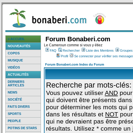
Forum Bonaberi.com
> ACCUEIL
Le Cameroun comme si vous y étiez
NOUVEAUTÉS
FAQ
Rechercher
Liste des Membres
Groupes d
COPOS
Profil
Se connecter pour vérifier ses messages
MUSIQUE
Forum Bonaberi.com Index du Forum
VIDÉOS
ACTUALITÉS
DERNIERS
Recherche par mots-clés:
ARTICLES
Vous pouvez utiliser
AND
pour
NEWS
qui doivent être présents dans 
SOCIÉTÉ
pour déterminer les mots qui 
FAITS DIVERS
dans les résultats et
NOT
pour
SPORTS
qui ne devraient pas être prés
PEOPLE
résultats. Utilisez * comme un
POTINS DE STARS