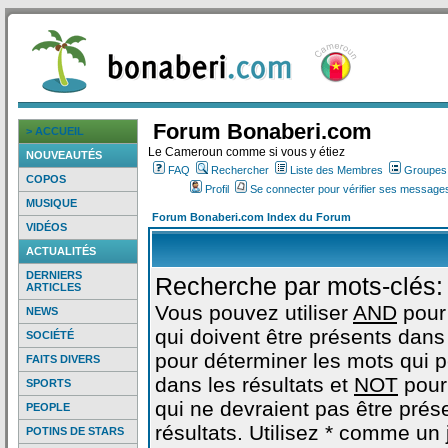
Forum Bonaberi.com
> ACCUEIL
Le Cameroun comme si vous y étiez
NOUVEAUTÉS
FAQ
Rechercher
Liste des Membres
Groupes d
COPOS
Profil
Se connecter pour vérifier ses messages
MUSIQUE
Forum Bonaberi.com Index du Forum
VIDÉOS
ACTUALITÉS
DERNIERS
Recherche par mots-clés:
ARTICLES
Vous pouvez utiliser
AND
pour
NEWS
qui doivent être présents dans 
SOCIÉTÉ
pour déterminer les mots qui 
FAITS DIVERS
dans les résultats et
NOT
pour
SPORTS
qui ne devraient pas être prés
PEOPLE
résultats. Utilisez * comme un
POTINS DE STARS