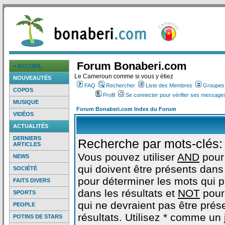
Forum Bonaberi.com
> ACCUEIL
Le Cameroun comme si vous y étiez
NOUVEAUTÉS
FAQ
Rechercher
Liste des Membres
Groupes d
COPOS
Profil
Se connecter pour vérifier ses messages
MUSIQUE
Forum Bonaberi.com Index du Forum
VIDÉOS
ACTUALITÉS
DERNIERS
Recherche par mots-clés:
ARTICLES
Vous pouvez utiliser
AND
pour
NEWS
qui doivent être présents dans 
SOCIÉTÉ
pour déterminer les mots qui 
FAITS DIVERS
dans les résultats et
NOT
pour
SPORTS
qui ne devraient pas être prés
PEOPLE
résultats. Utilisez * comme un
POTINS DE STARS