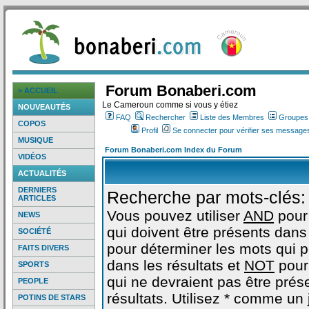
Forum Bonaberi.com
> ACCUEIL
Le Cameroun comme si vous y étiez
NOUVEAUTÉS
FAQ
Rechercher
Liste des Membres
Groupes d
COPOS
Profil
Se connecter pour vérifier ses messages
MUSIQUE
Forum Bonaberi.com Index du Forum
VIDÉOS
ACTUALITÉS
DERNIERS
Recherche par mots-clés:
ARTICLES
Vous pouvez utiliser
AND
pour
NEWS
qui doivent être présents dans 
SOCIÉTÉ
pour déterminer les mots qui 
FAITS DIVERS
dans les résultats et
NOT
pour
SPORTS
qui ne devraient pas être prés
PEOPLE
résultats. Utilisez * comme un
POTINS DE STARS