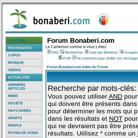
Forum Bonaberi.com
> ACCUEIL
Le Cameroun comme si vous y étiez
NOUVEAUTÉS
FAQ
Rechercher
Liste des Membres
Groupes d
COPOS
Profil
Se connecter pour vérifier ses messages
MUSIQUE
Forum Bonaberi.com Index du Forum
VIDÉOS
ACTUALITÉS
DERNIERS
Recherche par mots-clés:
ARTICLES
Vous pouvez utiliser
AND
pour
NEWS
qui doivent être présents dans 
SOCIÉTÉ
pour déterminer les mots qui 
FAITS DIVERS
dans les résultats et
NOT
pour
SPORTS
qui ne devraient pas être prés
PEOPLE
résultats. Utilisez * comme un
POTINS DE STARS