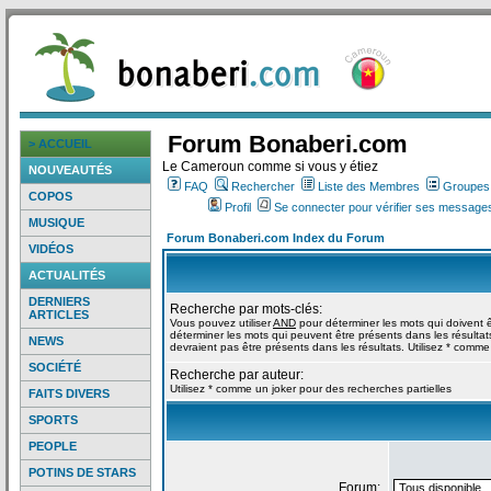
Forum Bonaberi.com
> ACCUEIL
Le Cameroun comme si vous y étiez
NOUVEAUTÉS
FAQ
Rechercher
Liste des Membres
Groupes d
COPOS
Profil
Se connecter pour vérifier ses messages
MUSIQUE
Forum Bonaberi.com Index du Forum
VIDÉOS
ACTUALITÉS
DERNIERS
Recherche par mots-clés:
ARTICLES
Vous pouvez utiliser
AND
pour déterminer les mots qui doivent ê
déterminer les mots qui peuvent être présents dans les résultat
NEWS
devraient pas être présents dans les résultats. Utilisez * comme
SOCIÉTÉ
Recherche par auteur:
Utilisez * comme un joker pour des recherches partielles
FAITS DIVERS
SPORTS
PEOPLE
POTINS DE STARS
Forum: