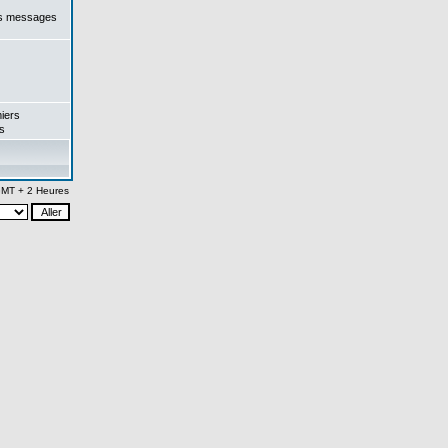
es messages
iers
s
 GMT + 2 Heures