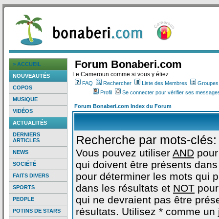
Forum Bonaberi.com
> ACCUEIL
Le Cameroun comme si vous y étiez
NOUVEAUTÉS
FAQ
Rechercher
Liste des Membres
Groupes d
COPOS
Profil
Se connecter pour vérifier ses messages
MUSIQUE
Forum Bonaberi.com Index du Forum
VIDÉOS
ACTUALITÉS
DERNIERS
Recherche par mots-clés:
ARTICLES
Vous pouvez utiliser
AND
pour
NEWS
qui doivent être présents dans 
SOCIÉTÉ
pour déterminer les mots qui 
FAITS DIVERS
dans les résultats et
NOT
pour
SPORTS
qui ne devraient pas être prés
PEOPLE
résultats. Utilisez * comme un
POTINS DE STARS