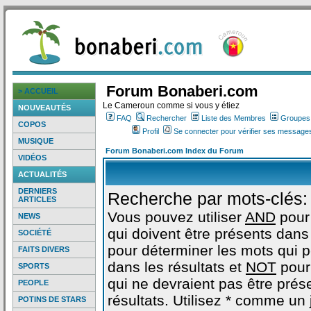
Forum Bonaberi.com
> ACCUEIL
Le Cameroun comme si vous y étiez
NOUVEAUTÉS
FAQ
Rechercher
Liste des Membres
Groupes d
COPOS
Profil
Se connecter pour vérifier ses messages
MUSIQUE
Forum Bonaberi.com Index du Forum
VIDÉOS
ACTUALITÉS
DERNIERS
Recherche par mots-clés:
ARTICLES
Vous pouvez utiliser
AND
pour
NEWS
qui doivent être présents dans 
SOCIÉTÉ
pour déterminer les mots qui 
FAITS DIVERS
dans les résultats et
NOT
pour
SPORTS
qui ne devraient pas être prés
PEOPLE
résultats. Utilisez * comme un
POTINS DE STARS