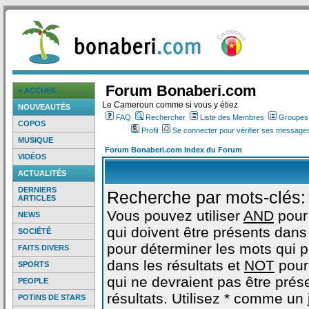
Forum Bonaberi.com
> ACCUEIL
Le Cameroun comme si vous y étiez
NOUVEAUTÉS
FAQ
Rechercher
Liste des Membres
Groupes d
COPOS
Profil
Se connecter pour vérifier ses messages
MUSIQUE
Forum Bonaberi.com Index du Forum
VIDÉOS
ACTUALITÉS
DERNIERS
Recherche par mots-clés:
ARTICLES
Vous pouvez utiliser
AND
pour
NEWS
qui doivent être présents dans 
SOCIÉTÉ
pour déterminer les mots qui 
FAITS DIVERS
dans les résultats et
NOT
pour
SPORTS
qui ne devraient pas être prés
PEOPLE
résultats. Utilisez * comme un
POTINS DE STARS