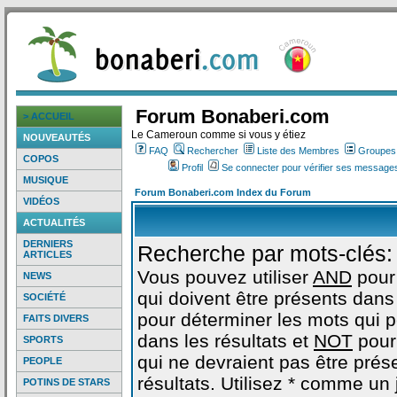
Forum Bonaberi.com
> ACCUEIL
Le Cameroun comme si vous y étiez
NOUVEAUTÉS
FAQ
Rechercher
Liste des Membres
Groupes d
COPOS
Profil
Se connecter pour vérifier ses messages
MUSIQUE
Forum Bonaberi.com Index du Forum
VIDÉOS
ACTUALITÉS
DERNIERS
Recherche par mots-clés:
ARTICLES
Vous pouvez utiliser
AND
pour
NEWS
qui doivent être présents dans 
SOCIÉTÉ
pour déterminer les mots qui 
FAITS DIVERS
dans les résultats et
NOT
pour
SPORTS
qui ne devraient pas être prés
PEOPLE
résultats. Utilisez * comme un
POTINS DE STARS