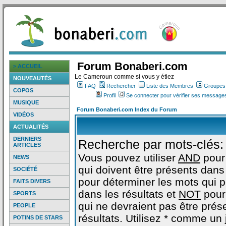
Forum Bonaberi.com
> ACCUEIL
Le Cameroun comme si vous y étiez
NOUVEAUTÉS
FAQ
Rechercher
Liste des Membres
Groupes d
COPOS
Profil
Se connecter pour vérifier ses messages
MUSIQUE
Forum Bonaberi.com Index du Forum
VIDÉOS
ACTUALITÉS
DERNIERS
Recherche par mots-clés:
ARTICLES
Vous pouvez utiliser
AND
pour
NEWS
qui doivent être présents dans 
SOCIÉTÉ
pour déterminer les mots qui 
FAITS DIVERS
dans les résultats et
NOT
pour
SPORTS
qui ne devraient pas être prés
PEOPLE
résultats. Utilisez * comme un
POTINS DE STARS