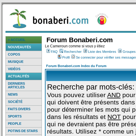
Forum Bonaberi.com
> ACCUEIL
Le Cameroun comme si vous y étiez
NOUVEAUTÉS
FAQ
Rechercher
Liste des Membres
Groupes d
COPOS
Profil
Se connecter pour vérifier ses messages
MUSIQUE
Forum Bonaberi.com Index du Forum
VIDÉOS
ACTUALITÉS
DERNIERS
Recherche par mots-clés:
ARTICLES
Vous pouvez utiliser
AND
pour
NEWS
qui doivent être présents dans 
SOCIÉTÉ
pour déterminer les mots qui 
FAITS DIVERS
dans les résultats et
NOT
pour
SPORTS
qui ne devraient pas être prés
PEOPLE
résultats. Utilisez * comme un
POTINS DE STARS