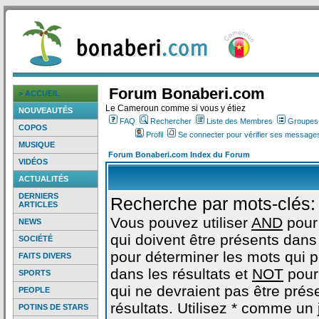
Forum Bonaberi.com
> ACCUEIL
Le Cameroun comme si vous y étiez
NOUVEAUTÉS
FAQ
Rechercher
Liste des Membres
Groupes d
COPOS
Profil
Se connecter pour vérifier ses messages
MUSIQUE
Forum Bonaberi.com Index du Forum
VIDÉOS
ACTUALITÉS
DERNIERS
Recherche par mots-clés:
ARTICLES
Vous pouvez utiliser
AND
pour
NEWS
qui doivent être présents dans 
SOCIÉTÉ
pour déterminer les mots qui 
FAITS DIVERS
dans les résultats et
NOT
pour
SPORTS
qui ne devraient pas être prés
PEOPLE
résultats. Utilisez * comme un
POTINS DE STARS