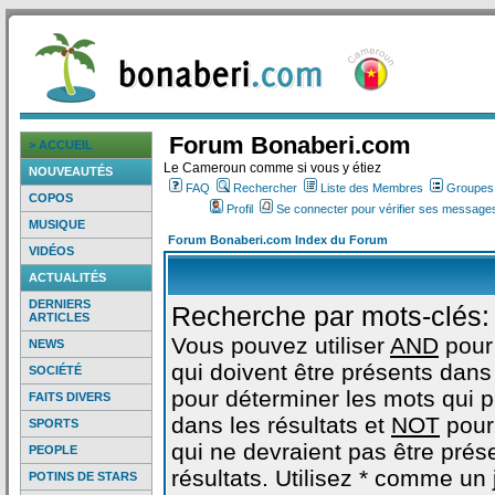
Forum Bonaberi.com
> ACCUEIL
Le Cameroun comme si vous y étiez
NOUVEAUTÉS
FAQ
Rechercher
Liste des Membres
Groupes d
COPOS
Profil
Se connecter pour vérifier ses messages
MUSIQUE
Forum Bonaberi.com Index du Forum
VIDÉOS
ACTUALITÉS
DERNIERS
Recherche par mots-clés:
ARTICLES
Vous pouvez utiliser
AND
pour
NEWS
qui doivent être présents dans 
SOCIÉTÉ
pour déterminer les mots qui 
FAITS DIVERS
dans les résultats et
NOT
pour
SPORTS
qui ne devraient pas être prés
PEOPLE
résultats. Utilisez * comme un
POTINS DE STARS