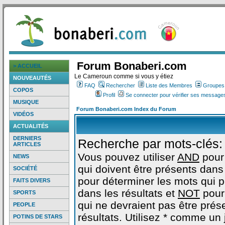
Forum Bonaberi.com
> ACCUEIL
Le Cameroun comme si vous y étiez
NOUVEAUTÉS
FAQ
Rechercher
Liste des Membres
Groupes d
COPOS
Profil
Se connecter pour vérifier ses messages
MUSIQUE
Forum Bonaberi.com Index du Forum
VIDÉOS
ACTUALITÉS
DERNIERS
Recherche par mots-clés:
ARTICLES
Vous pouvez utiliser
AND
pour
NEWS
qui doivent être présents dans 
SOCIÉTÉ
pour déterminer les mots qui 
FAITS DIVERS
dans les résultats et
NOT
pour
SPORTS
qui ne devraient pas être prés
PEOPLE
résultats. Utilisez * comme un
POTINS DE STARS