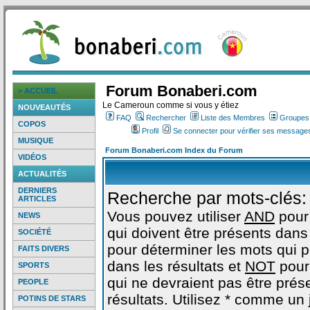
Forum Bonaberi.com
> ACCUEIL
Le Cameroun comme si vous y étiez
NOUVEAUTÉS
FAQ
Rechercher
Liste des Membres
Groupes d
COPOS
Profil
Se connecter pour vérifier ses messages
MUSIQUE
Forum Bonaberi.com Index du Forum
VIDÉOS
ACTUALITÉS
DERNIERS
Recherche par mots-clés:
ARTICLES
Vous pouvez utiliser
AND
pour
NEWS
qui doivent être présents dans 
SOCIÉTÉ
pour déterminer les mots qui 
FAITS DIVERS
dans les résultats et
NOT
pour
SPORTS
qui ne devraient pas être prés
PEOPLE
résultats. Utilisez * comme un
POTINS DE STARS