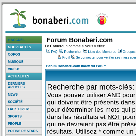
Forum Bonaberi.com
> ACCUEIL
Le Cameroun comme si vous y étiez
NOUVEAUTÉS
FAQ
Rechercher
Liste des Membres
Groupes d
COPOS
Profil
Se connecter pour vérifier ses messages
MUSIQUE
Forum Bonaberi.com Index du Forum
VIDÉOS
ACTUALITÉS
DERNIERS
Recherche par mots-clés:
ARTICLES
Vous pouvez utiliser
AND
pour
NEWS
qui doivent être présents dans 
SOCIÉTÉ
pour déterminer les mots qui 
FAITS DIVERS
dans les résultats et
NOT
pour
SPORTS
qui ne devraient pas être prés
PEOPLE
résultats. Utilisez * comme un
POTINS DE STARS