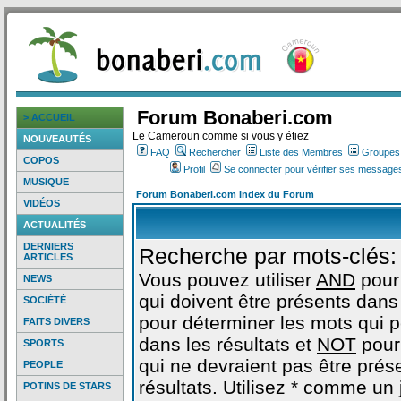
Forum Bonaberi.com
> ACCUEIL
Le Cameroun comme si vous y étiez
NOUVEAUTÉS
FAQ
Rechercher
Liste des Membres
Groupes d
COPOS
Profil
Se connecter pour vérifier ses messages
MUSIQUE
Forum Bonaberi.com Index du Forum
VIDÉOS
ACTUALITÉS
DERNIERS
Recherche par mots-clés:
ARTICLES
Vous pouvez utiliser
AND
pour
NEWS
qui doivent être présents dans 
SOCIÉTÉ
pour déterminer les mots qui 
FAITS DIVERS
dans les résultats et
NOT
pour
SPORTS
qui ne devraient pas être prés
PEOPLE
résultats. Utilisez * comme un
POTINS DE STARS