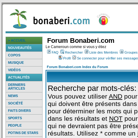
Forum Bonaberi.com
> ACCUEIL
Le Cameroun comme si vous y étiez
NOUVEAUTÉS
FAQ
Rechercher
Liste des Membres
Groupes d
COPOS
Profil
Se connecter pour vérifier ses messages
MUSIQUE
Forum Bonaberi.com Index du Forum
VIDÉOS
ACTUALITÉS
DERNIERS
Recherche par mots-clés:
ARTICLES
Vous pouvez utiliser
AND
pour
NEWS
qui doivent être présents dans 
SOCIÉTÉ
pour déterminer les mots qui 
FAITS DIVERS
dans les résultats et
NOT
pour
SPORTS
qui ne devraient pas être prés
PEOPLE
résultats. Utilisez * comme un
POTINS DE STARS