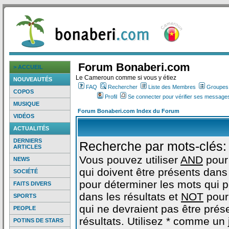
Forum Bonaberi.com
> ACCUEIL
Le Cameroun comme si vous y étiez
NOUVEAUTÉS
FAQ
Rechercher
Liste des Membres
Groupes d
COPOS
Profil
Se connecter pour vérifier ses messages
MUSIQUE
Forum Bonaberi.com Index du Forum
VIDÉOS
ACTUALITÉS
DERNIERS
Recherche par mots-clés:
ARTICLES
Vous pouvez utiliser
AND
pour
NEWS
qui doivent être présents dans 
SOCIÉTÉ
pour déterminer les mots qui 
FAITS DIVERS
dans les résultats et
NOT
pour
SPORTS
qui ne devraient pas être prés
PEOPLE
résultats. Utilisez * comme un
POTINS DE STARS