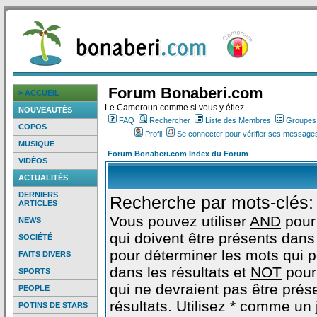
Forum Bonaberi.com
> ACCUEIL
Le Cameroun comme si vous y étiez
NOUVEAUTÉS
FAQ
Rechercher
Liste des Membres
Groupes d
COPOS
Profil
Se connecter pour vérifier ses messages
MUSIQUE
Forum Bonaberi.com Index du Forum
VIDÉOS
ACTUALITÉS
DERNIERS
Recherche par mots-clés:
ARTICLES
Vous pouvez utiliser
AND
pour
NEWS
qui doivent être présents dans 
SOCIÉTÉ
pour déterminer les mots qui 
FAITS DIVERS
dans les résultats et
NOT
pour
SPORTS
qui ne devraient pas être prés
PEOPLE
résultats. Utilisez * comme un
POTINS DE STARS