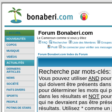
Forum Bonaberi.com
> ACCUEIL
Le Cameroun comme si vous y étiez
NOUVEAUTÉS
FAQ
Rechercher
Liste des Membres
Groupes d
COPOS
Profil
Se connecter pour vérifier ses messages
MUSIQUE
Forum Bonaberi.com Index du Forum
VIDÉOS
ACTUALITÉS
DERNIERS
Recherche par mots-clés:
ARTICLES
Vous pouvez utiliser
AND
pour
NEWS
qui doivent être présents dans 
SOCIÉTÉ
pour déterminer les mots qui 
FAITS DIVERS
dans les résultats et
NOT
pour
SPORTS
qui ne devraient pas être prés
PEOPLE
résultats. Utilisez * comme un
POTINS DE STARS